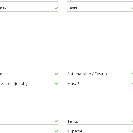
nski:
Češki:
ess:
Automat klub / Casino:
 za pranje rublja:
Masaža:
Tenis:
Kupanje: