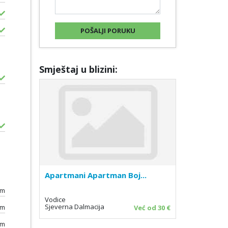
Smještaj u blizini:
Apartmani Apartman Boj...
0m
Vodice
Sjeverna Dalmacija
km
Već od 30 €
0m