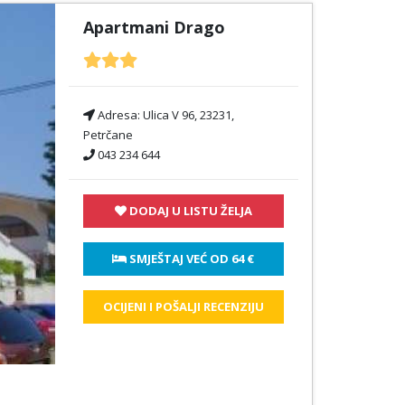
Apartmani Drago
Adresa:
Ulica V 96, 23231,
Petrčane
043 234 644
DODAJ U LISTU ŽELJA
 SMJEŠTAJ VEĆ OD 
64 €
OCIJENI I POŠALJI RECENZIJU