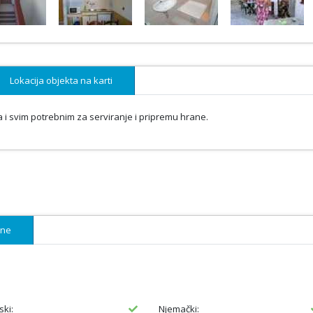
Lokacija objekta na karti
i svim potrebnim za serviranje i pripremu hrane.
ene
ski:
Njemački: