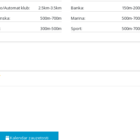
o/Automat klub:
2.5km-3.5km
Banka:
150m-20
nska:
500m-700m
Marina:
500m-70
:
300m-500m
Sport:
500m-70
Kalendar zauzetosti