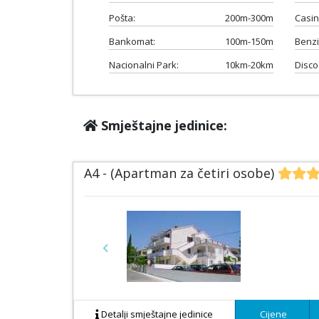
Pošta:
200m-300m
Casin
Bankomat:
100m-150m
Benzi
Nacionalni Park:
10km-20km
Disco
Smještajne jedinice:
A4 - (Apartman za četiri osobe)
Previous
Detalji smještajne jedinice
Cijene