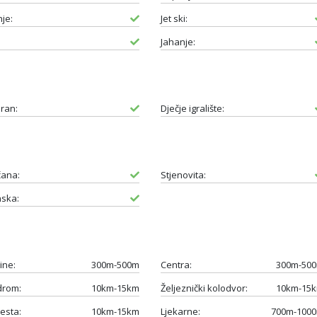
je:
Jet ski:
Jahanje:
ran:
Dječje igralište:
čana:
Stjenovita:
ska:
ine:
300m-500m
Centra:
300m-50
drom:
10km-15km
Željeznički kolodvor:
10km-15
esta:
10km-15km
Ljekarne:
700m-100