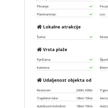
Plivanje:
Pecan
Planinarenje:
Lov:
Lokalne atrakcije
Šuma:
Resto
Vrsta plaže
Pješčana:
Šljun
Kamena:
Beton
Udaljenost objekta od
Restoran:
200m-300m
Trgov
Trajektne luke:
10km-15km
Aero
Autobusni kolodvor:
10km-15km
Autoc