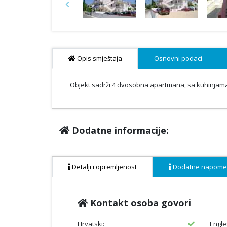
Previous
Opis smještaja
Osnovni podaci
Objekt sadrži 4 dvosobna apartmana, sa kuhinjama 
Dodatne informacije:
Detalji i opremljenost
Dodatne napom
Kontakt osoba govori
Hrvatski:
Engle