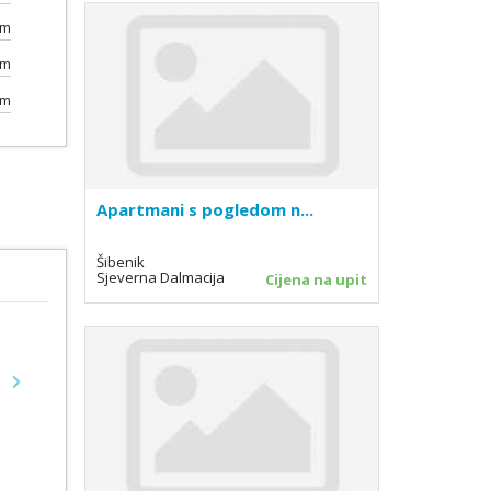
0m
0m
0m
Apartmani s pogledom n...
Šibenik
Sjeverna Dalmacija
Cijena na upit
Next