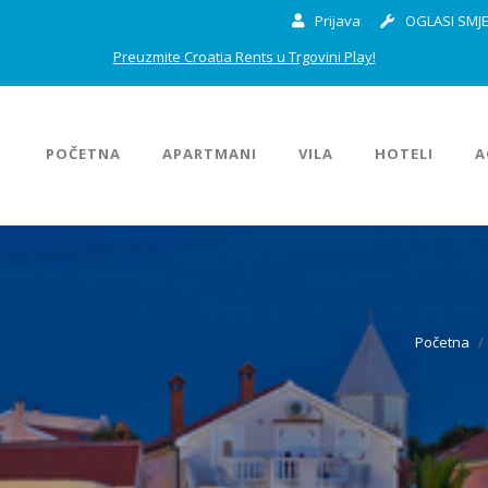
Prijava
OGLASI SMJE
Preuzmite Croatia Rents u Trgovini Play!
POČETNA
APARTMANI
VILA
HOTELI
A
Početna