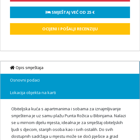
 SMJEŠTAJ VEĆ OD 
25 €
OCIJENI I POŠALJI RECENZIJU
Opis smještaja
Osnovni podaci
Lokacija objekta na karti
Obiteljska kuća s apartmanima i sobama za iznajmljivanje
smještena je uz samu plažu Punta Rožica u Bibinjama. Nalazi
se u mirnom dijelu mjesta, idealna je za smještaj obiteljskih
ljudi s djecom, starijih osoba kao i svih ostalih. Do svih
dostupnih sadržaja u mjestu može se doći pješice a grad