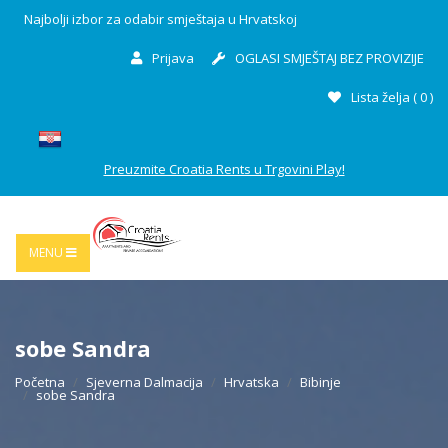
Najbolji izbor za odabir smještaja u Hrvatskoj
Prijava
OGLASI SMJEŠTAJ BEZ PROVIZIJE
Lista želja (
0
)
Preuzmite Croatia Rents u Trgovini Play!
MENU
sobe Sandra
Početna
Sjeverna Dalmacija
Hrvatska
Bibinje
sobe Sandra