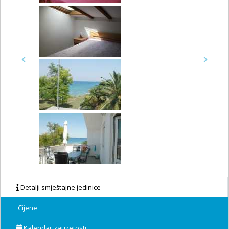
Previous
Next
Detalji smještajne jedinice
Cijene
Kalendar zauzetosti