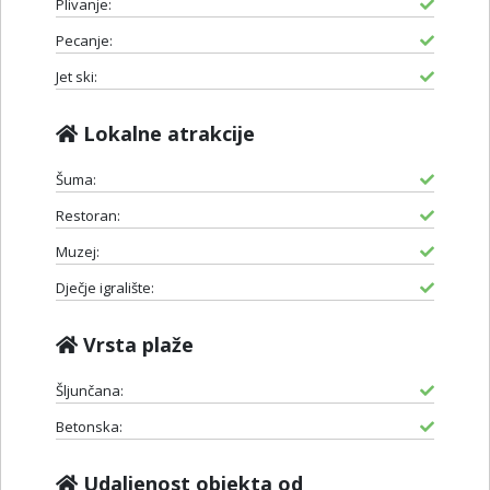
Plivanje:
Pecanje:
Jet ski:
Lokalne atrakcije
Šuma:
Restoran:
Muzej:
Dječje igralište:
Vrsta plaže
Šljunčana:
Betonska:
Udaljenost objekta od