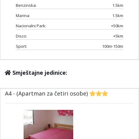
Benzinska:
1.5km
Marina:
1.5km
Nacionalni Park:
+50km
Disco:
+5km
Sport:
100m-150m
Smještajne jedinice:
A4 - (Apartman za četiri osobe)