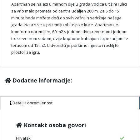
Apartman se nalazi u mirnom dijelu grada Vodica u tišini i ulici
sa vrlo malo prometa od centra udaljen 200 m. Za 5 do 15
minuta hoda možete doći do svih važnijih sadržaja našega
grada. Nalazi se u prizemlju obiteljske kuće. Apartman je
komforno opremljen, 60 m2 s jednom dvokrevetnom i jednom
trokrevetnom sobom, dvije kupaone kuhinjom i trpezarijom te
terasom od 15 m2. U dvorištu je parkirno mjesto i roštilj te
prostor za igru.
Dodatne informacije:
Detalji i opremljenost
Kontakt osoba govori
Hrvatski: