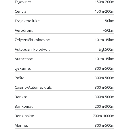
Trgovine:
150m-200m
Centra:
150m-200m
Trajektne luke:
+50km
Aerodrom:
+50km
Željeznički kolodvor:
10km-15km
Autobusni kolodvor:
&gt;500m
Autocesta:
10km-15km
Ljekarne:
300m-500m
Pošta:
300m-500m
Casino/Automat klub:
300m-500m
Banka:
300m-500m
Bankomat:
200m-300m
Benzinska:
700m-1000m
Marina:
300m-500m