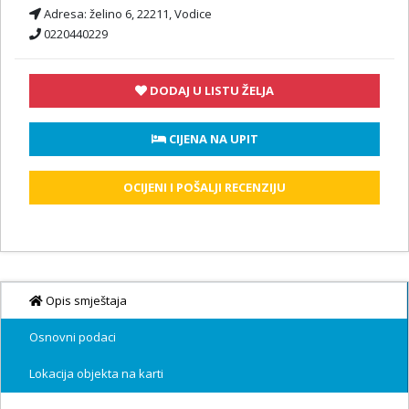
Adresa:
želino 6, 22211, Vodice
0220440229
DODAJ U LISTU ŽELJA
 CIJENA NA UPIT
OCIJENI I POŠALJI RECENZIJU
Opis smještaja
Osnovni podaci
Lokacija objekta na karti