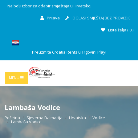
Najbolji izbor za odabir smještaja u Hrvatskoj
Prijava
OGLASI SMJEŠTAJ BEZ PROVIZIJE
Lista želja (
0
)
Preuzmite Croatia Rents u Trgovini Play!
MENU
Lambaša Vodice
Početna
Sjeverna Dalmacija
Hrvatska
Vodice
Lambaša Vodice