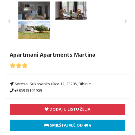
Previous
Next
Apartmani Apartments Martina
Adresa:
Sukosanks ulica 12, 23205, Bibinje
+385913101909
DODAJ U LISTU ŽELJA
 SMJEŠTAJ VEĆ OD 
40 €