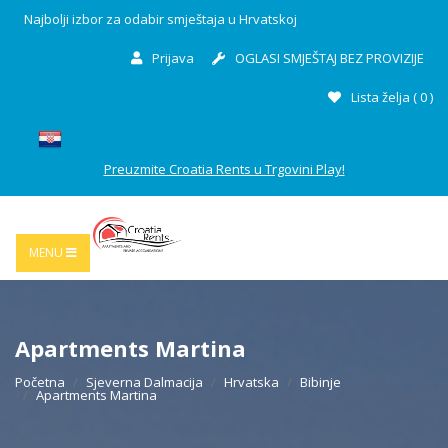
Najbolji izbor za odabir smještaja u Hrvatskoj
Prijava
OGLASI SMJEŠTAJ BEZ PROVIZIJE
Lista želja (
0
)
Preuzmite Croatia Rents u Trgovini Play!
MENU
Apartments Martina
Početna
Sjeverna Dalmacija
Hrvatska
Bibinje
Apartments Martina