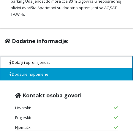
parking.Udaljenost do mora cca 80 m ,trgovina u neposrednoj
blizini dvorišta.Apartmani su dodatno opremljeni sa AC,SAT-
TV.Wi-fi.
Dodatne informacije:
Detalji i opremljenost
Dodatne napomene
Kontakt osoba govori
Hrvatski:
Engleski:
Njemački: