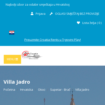
Najbolji izbor za odabir smještaja u Hrvatskoj
Prijava
OGLASI SMJEŠTAJ BEZ PROVIZIJE
Lista želja (
0
)
Preuzmite Croatia Rents u Trgovini Play!
MENU
Villa Jadro
Početna
Hrvatska
Otoci
Supetar - Brač
Villa Jadro