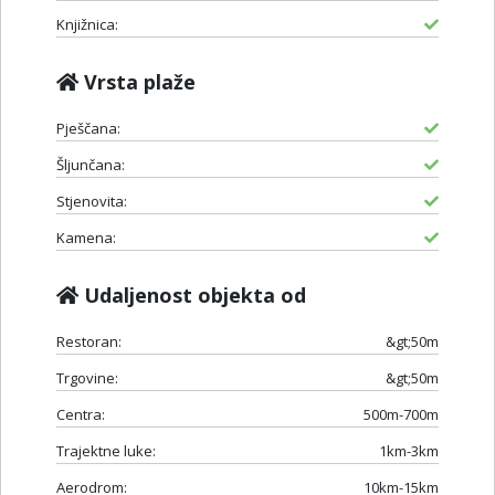
Knjižnica:
Vrsta plaže
Pješčana:
Šljunčana:
Stjenovita:
Kamena:
Udaljenost objekta od
Restoran:
&gt;50m
Trgovine:
&gt;50m
Centra:
500m-700m
Trajektne luke:
1km-3km
Aerodrom:
10km-15km