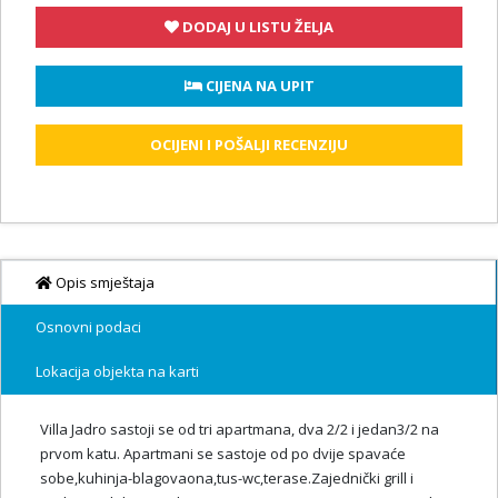
DODAJ U LISTU ŽELJA
 CIJENA NA UPIT
OCIJENI I POŠALJI RECENZIJU
Opis smještaja
Osnovni podaci
Lokacija objekta na karti
Villa Jadro sastoji se od tri apartmana, dva 2/2 i jedan3/2 na
prvom katu. Apartmani se sastoje od po dvije spavaće
sobe,kuhinja-blagovaona,tus-wc,terase.Zajednički grill i