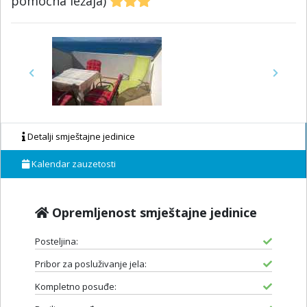
pomoćna ležaja)
Previous
Next
Detalji smještajne jedinice
Kalendar zauzetosti
Opremljenost smještajne jedinice
Posteljina:
Pribor za posluživanje jela:
Kompletno posuđe: