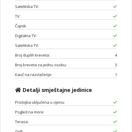
Satelitska TV:
TV:
Čajnik:
Digitalna TV:
Satelitska TV:
Broj duplih kreveta:
4
Broj kreveta za jednu osobu:
3
Kauč na razvlačenje:
1
Detalji smještajne jedinice
Pristojba uključena u cijenu:
Pogled na more:
Terasa:
Grill: