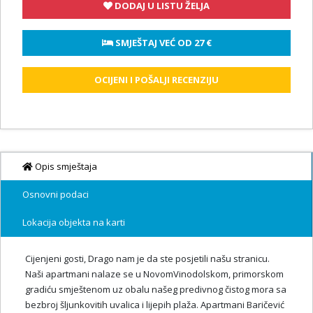
DODAJ U LISTU ŽELJA
 SMJEŠTAJ VEĆ OD 
27 €
OCIJENI I POŠALJI RECENZIJU
Opis smještaja
Osnovni podaci
Lokacija objekta na karti
Cijenjeni gosti, Drago nam je da ste posjetili našu stranicu.
Naši apartmani nalaze se u NovomVinodolskom, primorskom
gradiću smještenom uz obalu našeg predivnog čistog mora sa
bezbroj šljunkovitih uvalica i lijepih plaža. Apartmani Baričević