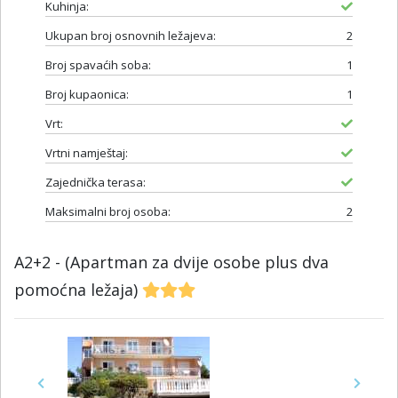
Kuhinja:
Ukupan broj osnovnih ležajeva:
2
Broj spavaćih soba:
1
Broj kupaonica:
1
Vrt:
Vrtni namještaj:
Zajednička terasa:
Maksimalni broj osoba:
2
A2+2 - (Apartman za dvije osobe plus dva
pomoćna ležaja)
Previous
Next