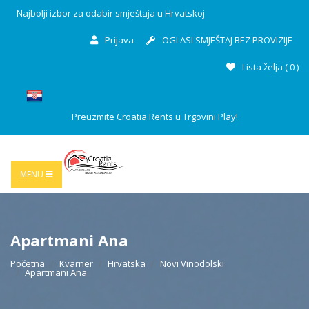
Najbolji izbor za odabir smještaja u Hrvatskoj
Prijava
OGLASI SMJEŠTAJ BEZ PROVIZIJE
Lista želja (
0
)
Preuzmite Croatia Rents u Trgovini Play!
MENU
Apartmani Ana
Početna
Kvarner
Hrvatska
Novi Vinodolski
Apartmani Ana