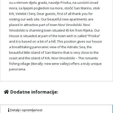
su u mirnom dijelu grada, naselje Prisika, na uzvisini iznad
mora, sa lijepim pogledom na more, otočić San Marino, otok
Krk, Velebit i Senj. Dear guests, first of all thank you for
visiting our web site. Our beautiful new apartments are
placed in attractive part of town Novi Vinodolski. Novi
Vinodolski is charming town situated 45 km from Rijeka. Our
House is situaded at part of the town wich is called “Prisika”
and it is based on a bit of a hill. This position gives our house
a breathtaking panoramic view of the Adriatic Sea, the
beautiful little island of San Marino that is very close to the
coast and the island of Krk. Novi Vinodolski – The romantic
fishing village (literally: new wine valley) offers a truly unique
panorama.
Dodatne informacije:
Detalji i opremljenost