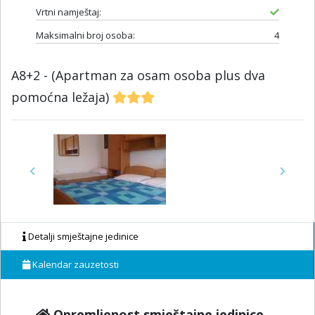
Vrtni namještaj:
Maksimalni broj osoba:
4
A8+2 - (Apartman za osam osoba plus dva
pomoćna ležaja)
Previous
Next
Detalji smještajne jedinice
Kalendar zauzetosti
Opremljenost smještajne jedinice