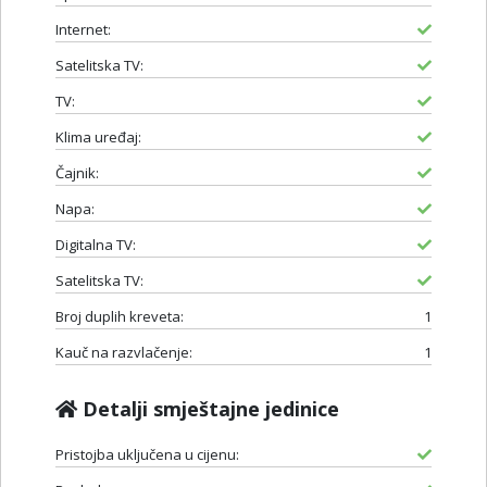
Internet:
Satelitska TV:
TV:
Klima uređaj:
Čajnik:
Napa:
Digitalna TV:
Satelitska TV:
Broj duplih kreveta:
1
Kauč na razvlačenje:
1
Detalji smještajne jedinice
Pristojba uključena u cijenu: