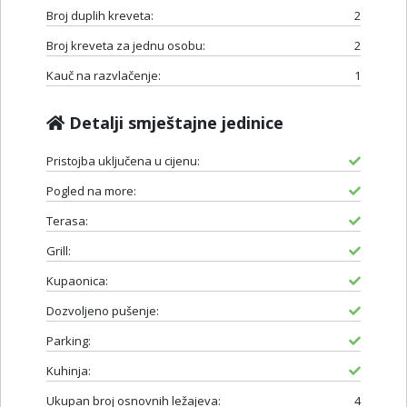
Broj duplih kreveta:
2
Broj kreveta za jednu osobu:
2
Kauč na razvlačenje:
1
Detalji smještajne jedinice
Pristojba uključena u cijenu:
Pogled na more:
Terasa:
Grill:
Kupaonica:
Dozvoljeno pušenje:
Parking:
Kuhinja:
Ukupan broj osnovnih ležajeva:
4