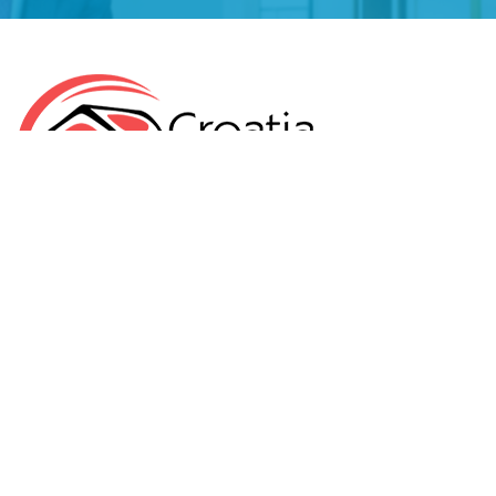
KLEPIĆ D.O.O.
OIB: 57971859676
Odranska 23
10412 Donja Lomnica
Hrvatska
+385 99 3544440
info@croatiarents.com