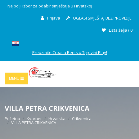
Najbolji izbor za odabir smještaja u Hrvatskoj
Prijava
OGLASI SMJEŠTAJ BEZ PROVIZIJE
Lista želja (
0
)
Preuzmite Croatia Rents u Trgovini Play!
MENU
VILLA PETRA CRIKVENICA
Početna
Kvarner
Hrvatska
Crikvenica
VILLA PETRA CRIKVENICA