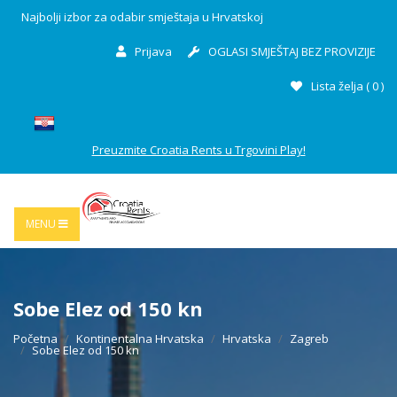
Najbolji izbor za odabir smještaja u Hrvatskoj
Prijava
OGLASI SMJEŠTAJ BEZ PROVIZIJE
Lista želja (
0
)
Preuzmite Croatia Rents u Trgovini Play!
MENU
Sobe Elez od 150 kn
Početna
Kontinentalna Hrvatska
Hrvatska
Zagreb
Sobe Elez od 150 kn