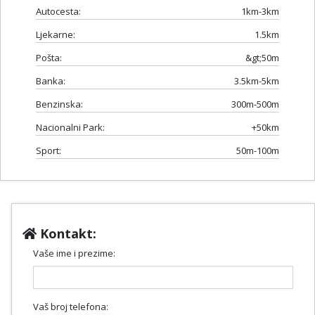
Autocesta:
1km-3km
Ljekarne:
1.5km
Pošta:
&gt;50m
Banka:
3.5km-5km
Benzinska:
300m-500m
Nacionalni Park:
+50km
Sport:
50m-100m
Kontakt:
Vaše ime i prezime:
Vaš broj telefona: