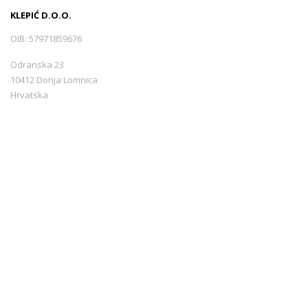
KLEPIĆ D.O.O.
OIB: 57971859676
Odranska 23
10412 Donja Lomnica
Hrvatska
+385 99 3544440
info@croatiarents.com
NAVIGACIJA
Novosti
Kontakt
Uvjeti korištenja
Sigurnost plaćanja