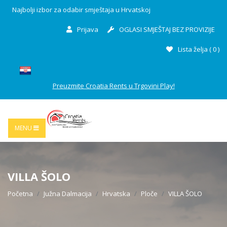
Najbolji izbor za odabir smještaja u Hrvatskoj
Prijava
OGLASI SMJEŠTAJ BEZ PROVIZIJE
Lista želja (
0
)
Preuzmite Croatia Rents u Trgovini Play!
MENU
VILLA ŠOLO
Početna
Južna Dalmacija
Hrvatska
Ploče
VILLA ŠOLO