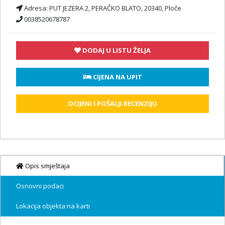
Adresa:
PUT JEZERA 2, PERAČKO BLATO, 20340, Ploče
0038520678787
DODAJ U LISTU ŽELJA
 CIJENA NA UPIT
OCIJENI I POŠALJI RECENZIJU
Opis smještaja
Osnovni podaci
Lokacija objekta na karti