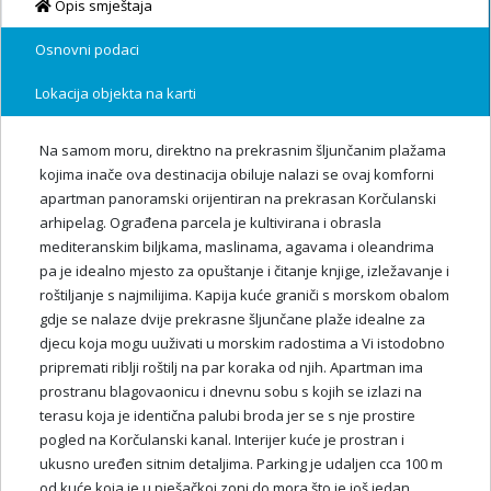
Opis smještaja
Osnovni podaci
Lokacija objekta na karti
Na samom moru, direktno na prekrasnim šljunčanim plažama
kojima inače ova destinacija obiluje nalazi se ovaj komforni
apartman panoramski orijentiran na prekrasan Korčulanski
arhipelag. Ograđena parcela je kultivirana i obrasla
mediteranskim biljkama, maslinama, agavama i oleandrima
pa je idealno mjesto za opuštanje i čitanje knjige, izležavanje i
roštiljanje s najmilijima. Kapija kuće graniči s morskom obalom
gdje se nalaze dvije prekrasne šljunčane plaže idealne za
djecu koja mogu uuživati u morskim radostima a Vi istodobno
pripremati riblji roštilj na par koraka od njih. Apartman ima
prostranu blagovaonicu i dnevnu sobu s kojih se izlazi na
terasu koja je identična palubi broda jer se s nje prostire
pogled na Korčulanski kanal. Interijer kuće je prostran i
ukusno uređen sitnim detaljima. Parking je udaljen cca 100 m
od kuće koja je u pješačkoj zoni do mora što je još jedan