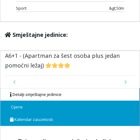
Sport:
&gt;50m
Smještajne jedinice:
A6+1 - (Apartman za šest osoba plus jedan
pomoćni ležaj)
Previous
Next
Detalji smještajne jedinice
Cijene
Kalendar zauzetosti