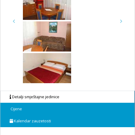
Previous
Next
Detalji smještajne jedinice
Cijene
Kalendar zauzetosti