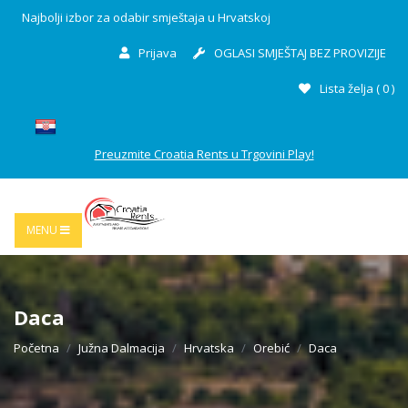
Najbolji izbor za odabir smještaja u Hrvatskoj
Prijava
OGLASI SMJEŠTAJ BEZ PROVIZIJE
Lista želja (
0
)
Preuzmite Croatia Rents u Trgovini Play!
MENU
Daca
Početna
Južna Dalmacija
Hrvatska
Orebić
Daca