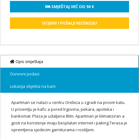
 SMJEŠTAJ VEĆ OD 
50 €
OCIJENI I POŠALJI RECENZIJU
Opis smještaja
Osnovni podaci
Lokacija objekta na karti
Apartman se nalazi u centru Orebica u zgradi na prvom katu.
U prizemlju je kafic a pored trgovina, pekara, apoteka i
bankomat. Plaza je udaljena 80m. Apartman je klimatiziran a
gosti na koristenje imaju besplatan internet i paking.Terasa je
opremljena sjedecim garniturama i rostiljem.