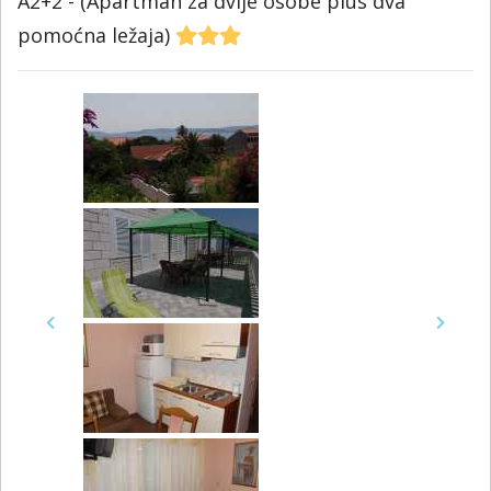
A2+2 - (Apartman za dvije osobe plus dva
pomoćna ležaja)
Previous
Next