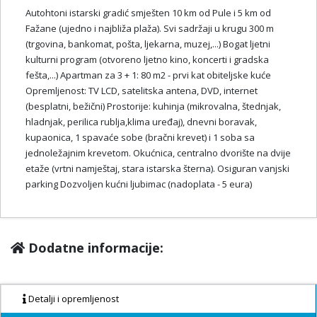
Autohtoni istarski gradić smješten 10 km od Pule i 5 km od
Fažane (ujedno i najbliža plaža). Svi sadržaji u krugu 300 m
(trgovina, bankomat, pošta, ljekarna, muzej,...) Bogat ljetni
kulturni program (otvoreno ljetno kino, koncerti i gradska
fešta,...) Apartman za 3 + 1: 80 m2 - prvi kat obiteljske kuće
Opremljenost: TV LCD, satelitska antena, DVD, internet
(besplatni, bežični) Prostorije: kuhinja (mikrovalna, štednjak,
hladnjak, perilica rublja,klima uređaj), dnevni boravak,
kupaonica, 1 spavaće sobe (bračni krevet) i 1 soba sa
jednoležajnim krevetom. Okućnica, centralno dvorište na dvije
etaže (vrtni namještaj, stara istarska šterna). Osiguran vanjski
parking Dozvoljen kućni ljubimac (nadoplata - 5 eura)
Dodatne informacije:
Detalji i opremljenost