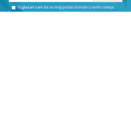
Suglasan sam da se moji podaci koriste u svrhu slanja
newslettera.
KLEPIĆ D.O.O.
OIB: 57971859676
Odranska 23
10412 Donja Lomnica