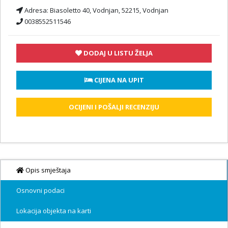
Adresa:
Biasoletto 40, Vodnjan, 52215, Vodnjan
0038552511546
DODAJ U LISTU ŽELJA
 CIJENA NA UPIT
OCIJENI I POŠALJI RECENZIJU
Opis smještaja
Osnovni podaci
Lokacija objekta na karti