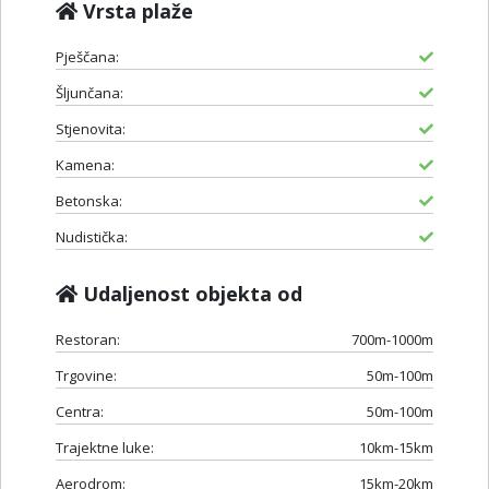
Vrsta plaže
Pješčana:
Šljunčana:
Stjenovita:
Kamena:
Betonska:
Nudistička:
Udaljenost objekta od
Restoran:
700m-1000m
Trgovine:
50m-100m
Centra:
50m-100m
Trajektne luke:
10km-15km
Aerodrom:
15km-20km