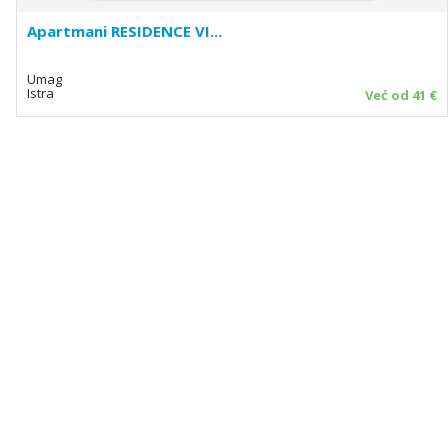
Apartmani RESIDENCE VI...
Umag
Istra
Već od 41 €
HOĆEŠ SE PRIJAVITI NA NEWSLETTER?
PRIJAVI ME
Suglasan sam da se moji podaci koriste u svrhu slanja
newslettera.