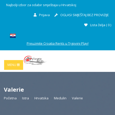
Najbolji izbor za odabir smještaja u Hrvatskoj
Prijava
OGLASI SMJEŠTAJ BEZ PROVIZIJE
Lista želja (
0
)
Preuzmite Croatia Rents u Trgovini Play!
MENU
Valerie
Početna
Istra
Hrvatska
Medulin
Valerie