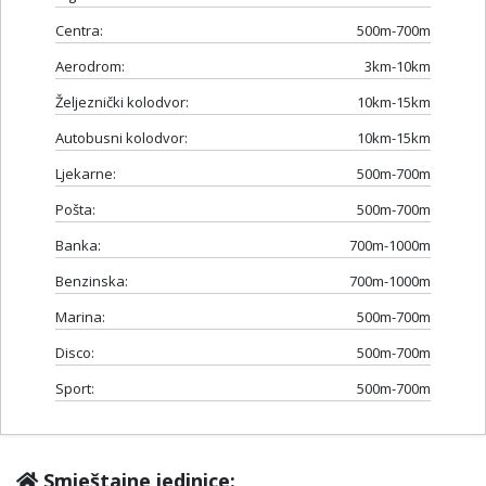
Centra:
500m-700m
Aerodrom:
3km-10km
Željeznički kolodvor:
10km-15km
Autobusni kolodvor:
10km-15km
Ljekarne:
500m-700m
Pošta:
500m-700m
Banka:
700m-1000m
Benzinska:
700m-1000m
Marina:
500m-700m
Disco:
500m-700m
Sport:
500m-700m
Smještajne jedinice: