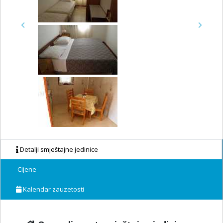
Previous
Next
Detalji smještajne jedinice
Cijene
Kalendar zauzetosti