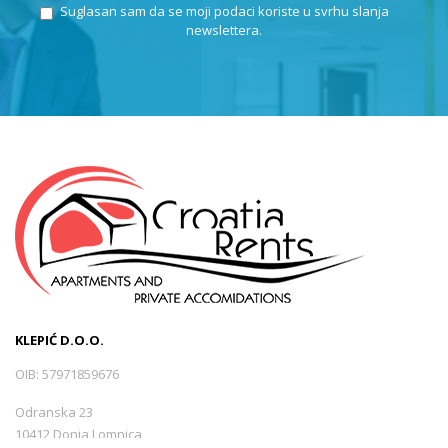
Suglasan sam da se moji podaci koriste u svrhu slanja
newslettera.
KLEPIĆ D.O.O.
OIB: 57971859676
Odranska 23
10412 Donja Lomnica