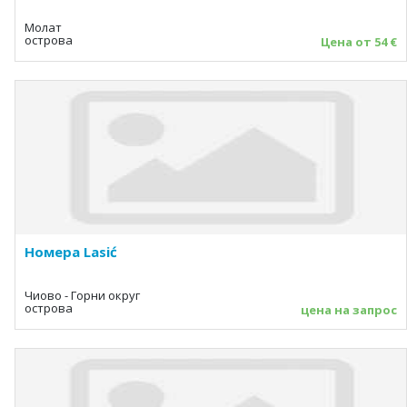
Молат
острова
Цена от 54 €
Номера Lasić
Чиово - Горни округ
острова
цена на запрос