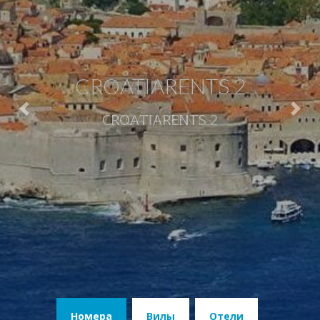
CROATIARENTS 2
Previous
Next
CROATIARENTS 2
Номера
Вилы
Отели