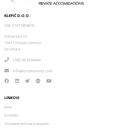
KLEPIĆ D.O.O.
OIB: 57971859676
Odranska 23
10412 Donja Lomnica
Hrvatska
+385 99 3544440
info@croatiarents.com
LINKOVI
Блог
Kontakt
Условия использования