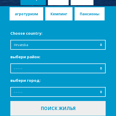
агротуризм
Кемпинг
Пансионы
Choose country:
выбери район:
выбери город: