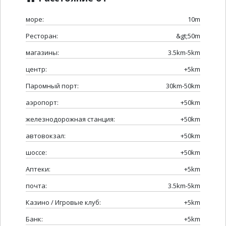
море:
10m
Ресторан:
&gt;50m
магазины:
3.5km-5km
центр:
+5km
Паромный порт:
30km-50km
аэропорт:
+50km
железнодорожная станция:
+50km
автовокзал:
+50km
шоссе:
+50km
Аптеки:
+5km
почта:
3.5km-5km
Казино / Игровые клуб:
+5km
Банк:
+5km