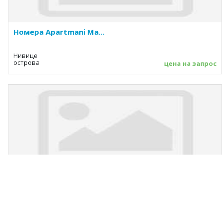
Номера Apartmani Ma...
Нивице
острова
цена на запрос
Номера Pogorilić
Baška (Krk)
острова
Цена от 35 €