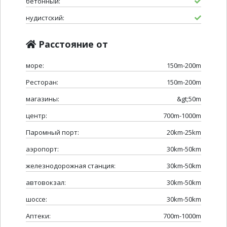
бетонный:
нудистский:
Расстояние от
море:
150m-200m
Ресторан:
150m-200m
магазины:
&gt;50m
центр:
700m-1000m
Паромный порт:
20km-25km
аэропорт:
30km-50km
железнодорожная станция:
30km-50km
автовокзал:
30km-50km
шоссе:
30km-50km
Аптеки:
700m-1000m