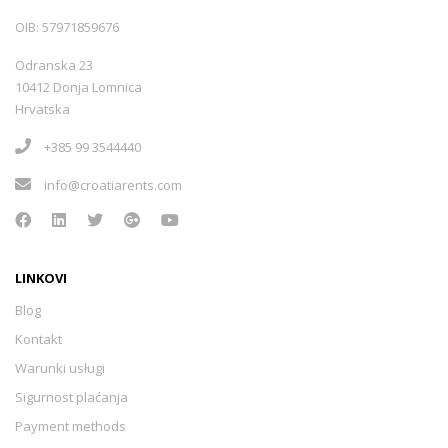
OIB: 57971859676
Slunj
(1)
Odranska 23
10412 Donja Lomnica
Ivanec
(0)
Hrvatska
+385 99 3544440
Lepoglava
(0)
info@croatiarents.com
Ludbreg
(0)
LINKOVI
Varaždinske Toplice
(0)
Blog
Kontakt
Varaždin
(0)
Warunki usługi
Sigurnost plaćanja
Payment methods
Đurđevac
(0)