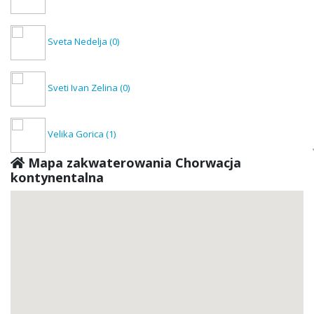
Sveta Nedelja
(0)
Sveti Ivan Zelina
(0)
Velika Gorica
(1)
Mapa zakwaterowania Chorwacja
kontynentalna
Vrbovec
(0)
Zaprešić
(0)
Donja Stubica
(0)