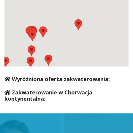
Klanjec
(0)
Krapina
(0)
Pregrada
(0)
Zabok
(0)
Wyróżniona oferta zakwaterowania:
Zlatar
(0)
Zakwaterowanie w Chorwacja
kontynentalna:
Glina
(0)
Kutina
(0)