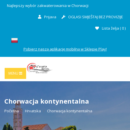
Najlepszy wybór zakwaterowania w Chorwacji
Prijava
OGLASI SMJEŠTAJ BEZ PROVIZIJE
Lista želja (
0
)
Pobierz naszą aplikację mobilną w Sklepie Play!
MENU
Chorwacja kontynentalna
Početna
Hrvatska
Chorwacja kontynentalna