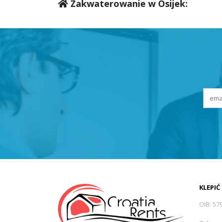
Zakwaterowanie w Osijek:
KLEPIĆ
OIB: 57