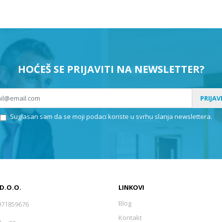
HOĆEŠ SE PRIJAVITI NA NEWSLETTER?
PRIJAV
Suglasan sam da se moji podaci koriste u svrhu slanja newslettera.
 D.O.O.
LINKOVI
Blog
971859676
Kontakt