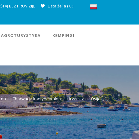
ŠTAJ BEZ PROVIZIJE
Lista želja (
0
)
AGROTURYSTYKA
KEMPINGI
tna
Chorwacja kontynentalna
Hrvatska
Osijek