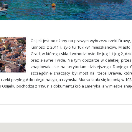
Osijek jest położony na prawym wybrzeżu rzeki Drawy, 
ludności z 2011 r. żyło tu 107.784 mieszkańców. Miasto 
Grad, w którego skład wchodzi osiedle Jug 1 i Jug 2, dzie
oraz sławne Tvrđe. Na tym obszarze w dalekiej przes
znajdowała się na terytorium dzisiejszego Donjego 
szczególnie znaczący był most na rzece Drawie, któ
 rzeki przylegał do niego nasyp, a rzymska Mursa stała się kolonią w 102
o Osijeku pochodzą z 1196 r. z dokumentu króla Emeryka, a w mieście zna