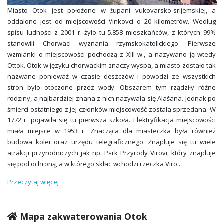
Miasto Otok jest położone w żupani vukovarsko-srijemskiej, a
oddalone jest od miejscowości Vinkovci o 20 kilometrów. Według
spisu ludności z 2001 r. żyło tu 5.858 mieszkańców, z których 99%
stanowili Chorwaci wyznania rzymskokatolickiego. Pierwsze
wzmianki o miejscowości pochodzą z XIII w., a nazywano ją wtedy
Ottok. Otok w języku chorwackim znaczy wyspa, a miasto zostało tak
nazwane ponieważ w czasie deszczów i powodzi ze wszystkich
stron było otoczone przez wody. Obszarem tym rządziły różne
rodziny, a najbardziej znana z nich nazywała się Alašana. Jednak po
śmierci ostatniego z jej członków miejscowość została sprzedana. W
1772 r. pojawiła się tu pierwsza szkoła. Elektryfikacja miejscowości
miała miejsce w 1953 r. Znacząca dla miasteczka była również
budowa kolei oraz urzędu telegraficznego. Znajduje się tu wiele
atrakcji przyrodniczych jak np. Park Przyrody Virovi, który znajduje
się pod ochroną, a w którego skład wchodzi rzeczka Viro
...
Przeczytaj więcej
Mapa zakwaterowania Otok