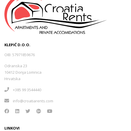
KLEPIĆ D.O.O.
OIB: 57971859676
Odranska 23
10412 Donja Lomnica
Hrvatska
+385 99 3544440
info@croatiarents.com
LINKOVI