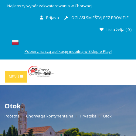
Najlepszy wybór zakwaterowania w Chorwacji
Prijava
OGLASI SMJEŠTAJ BEZ PROVIZIJE
Lista želja (
0
)
Pobierz naszą aplikację mobilną w Sklepie Play!
MENU
Otok
Početna
Chorwacja kontynentalna
Hrvatska
Otok