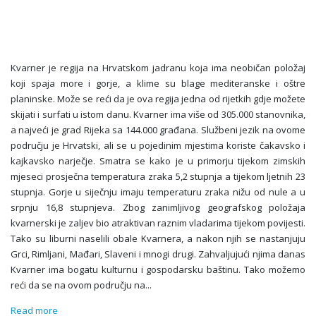
Kvarner je regija na Hrvatskom jadranu koja ima neobičan položaj
koji spaja more i gorje, a klime su blage mediteranske i oštre
planinske. Može se reći da je ova regija jedna od rijetkih gdje možete
skijati i surfati u istom danu. Kvarner ima više od 305.000 stanovnika,
a najveći je grad Rijeka sa 144.000 građana. Službeni jezik na ovome
području je Hrvatski, ali se u pojedinim mjestima koriste čakavsko i
kajkavsko narječje. Smatra se kako je u primorju tijekom zimskih
mjeseci prosječna temperatura zraka 5,2 stupnja a tijekom ljetnih 23
stupnja. Gorje u siječnju imaju temperaturu zraka nižu od nule a u
srpnju 16,8 stupnjeva. Zbog zanimljivog geografskog položaja
kvarnerski je zaljev bio atraktivan raznim vladarima tijekom povijesti.
Tako su liburni naselili obale Kvarnera, a nakon njih se nastanjuju
Grci, Rimljani, Mađari, Slaveni i mnogi drugi. Zahvaljujući njima danas
Kvarner ima bogatu kulturnu i gospodarsku baštinu. Tako možemo
reći da se na ovom području na
...
Read more