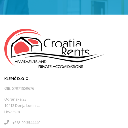
Sveti Juraj
(0)
Tršće
(0)
Opatija -Volosko
(1)
Selce
(5)
KLEPIĆ D.O.O.
Mošćenička Draga
(1)
OIB: 57971859676
Odranska 23
Lukovo
(0)
10412 Donja Lomnica
Hrvatska
+385 99 3544440