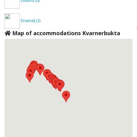
Udbina
(0)
Dramalj
(3)
Map of accommodations Kvarnerbukta
Dražice
(0)
Rijeka
(2)
Fužine
(0)
Jadranovo
(1)
Kastav
(0)