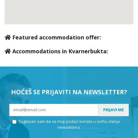
Kraljevica
(2)
Novi Vinodolski
(9)
Featured accommodation offer:
Vela Učka
(0)
Accommodations in Kvarnerbukta:
Tribalj
(0)
Senj
(3)
HOĆEŠ SE PRIJAVITI NA NEWSLETTER?
Bakar
(0)
PRIJAVI ME
Suglasan sam da se moji podaci koriste u svrhu slanja
Karlobag
(0)
newslettera.