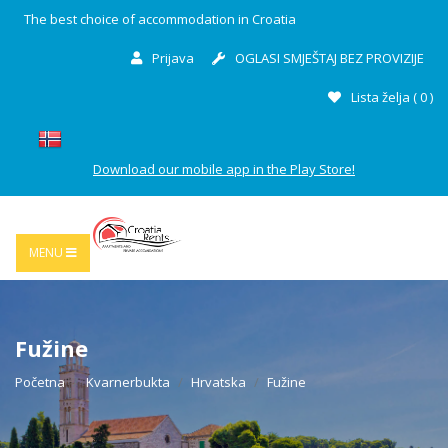
The best choice of accommodation in Croatia
Prijava
OGLASI SMJEŠTAJ BEZ PROVIZIJE
Lista želja (
0
)
Download our mobile app in the Play Store!
MENU
Fužine
Početna
Kvarnerbukta
Hrvatska
Fužine