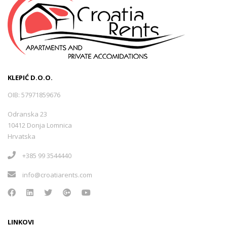
KLEPIĆ D.O.O.
OIB: 57971859676
Odranska 23
10412 Donja Lomnica
Hrvatska
+385 99 3544440
info@croatiarents.com
LINKOVI