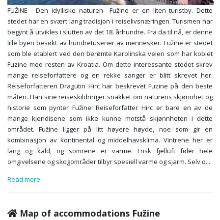
FUŽINE - Den idylliske naturen Fužine er en liten turistby. Dette
stedet har en svært lang tradisjon i reiselivsnæringen. Turismen har
begynt å utvikles i slutten av det 18. århundre. Fra da til nå, er denne
lille byen besøkt av hundretusener av mennesker. Fužine er stedet
som ble etablert ved den berømte Karolinska veien som har koblet
Fuzine med resten av Kroatia. Om dette interessante stedet skrev
mange reiseforfattere og en rekke sanger er blitt skrevet her.
Reiseforfatteren Dragutin Hirc har beskrevet Fuzine på den beste
måten. Han sine reiseskildringer snakket om naturens skjønnhet og
historie som pynter Fužine! Reiseforfatter Hirc er bare en av de
mange kjendisene som ikke kunne motstå skjønnheten i dette
området. Fužine ligger på litt høyere høyde, noe som gir en
kombinasjon av kontinental og middelhavsklima. Vintrene her er
lang og kald, og somrene er varme. Frisk fjelluft føler hele
omgivelsene og skogområder tilbyr spesiell varme og sjarm. Selv o
...
Read more
Map of accommodations Fužine