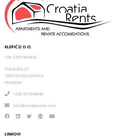
KLEPIĆ D.O.O.
OIB: 57971859676
Odranska 23
10412 Donja Lomnica
Hrvatska
+385 99 3544440
info@croatiarents.com
LINKOVI