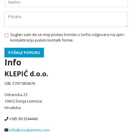
Suglan sam da se moji podaci koriste u svrhu odgovara na upit i
kontaktiranju putem kontatk forme.
POŠALJI PORUKU
Info
KLEPIĆ d.o.o.
OIB: 57971859676
Odranska 23
10412 Donja Lomnica
Hrvatska
+385 99 3544440
info@croatiarents.com