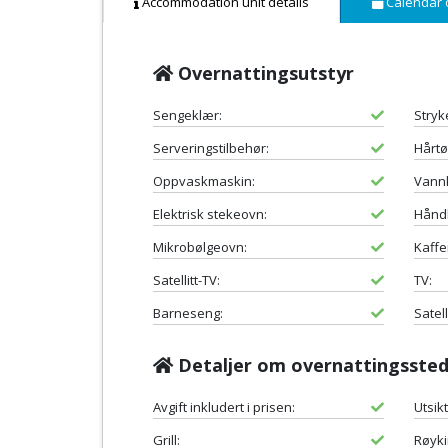
Accommodation unit details
Calendar 
Overnattingsutstyr
Sengeklær:
Stryk
Serveringstilbehør:
Hårtø
Oppvaskmaskin:
Vann
Elektrisk stekeovn:
Hånd
Mikrobølgeovn:
Kaffe
Satellitt-TV:
TV:
Barneseng:
Satell
Detaljer om overnattingsste
Avgift inkludert i prisen:
Utsik
Grill:
Røykin