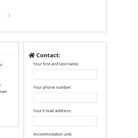
Next
Contact:
Your first and last name:
 u
z
m
Your phone number:
bnim
Your E-mail address:
Accommodation unit: