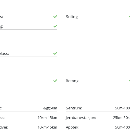
s:
Seiling:
g:
lass:
Betong:
k:
&gt;50m
Sentrum:
50m-10
ass:
10km-15km
Jernbanestasjon:
25km-30
vei:
10km-15km
Apotek:
50m-10