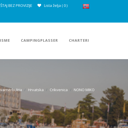
ŠTAJ BEZ PROVIZIJE
Lista želja (
0
)
ISME
CAMPINGPLASSER
CHARTERI
varnerbukta
Hrvatska
Crikvenica
NONO MIKO