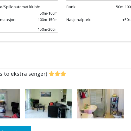
o/Spilleautomat klubb:
Bank:
50m-10
50m-100m
nstasjon:
100m-150m
Nasjonalpark:
+50
:
150m-200m
ss to ekstra senger)