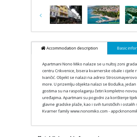
Previous
Accommodation description
Basic info
Apartmani Nono Miko nalaze se u nultoj zoni grad
centru Crikvenice, bisera kvarnerske obale i cijele r
Ivančić. Objekt se nalazi na adresi Strossmayerovo 
more. U prizemlju objekta nalazi se Bodulka, jedan 
gostima su na raspolaganju četiri kompletno novo
uređajima. Apartmani su pogodni za korištenje tije
glavne gradske plaže, kao i svih turističkih i ostal
Kvarner family www.nonomiko.com - appcknonom