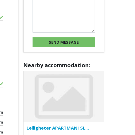
Nearby accommodation:
0m
km
Leiligheter APARTMANI SL...
0m