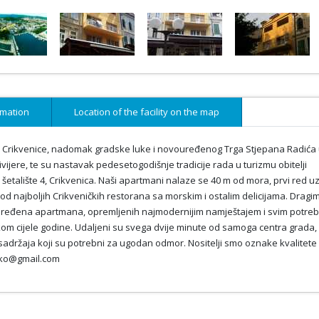
rmation
Location of the facility on the map
a Crikvenice, nadomak gradske luke i novouređenog Trga Stjepana Radića
ivijere, te su nastavak pedesetogodišnje tradicije rada u turizmu obitelji
šetalište 4, Crikvenica. Naši apartmani nalaze se 40 m od mora, prvi red u
od najboljih Crikveničkih restorana sa morskim i ostalim delicijama. Dragi
uređena apartmana, opremljenih najmodernijim namještajem i svim potre
kom cijele godine. Udaljeni su svega dvije minute od samoga centra grada,
ih sadržaja koji su potrebni za ugodan odmor. Nositelji smo oznake kvalitete
iko@gmail.com