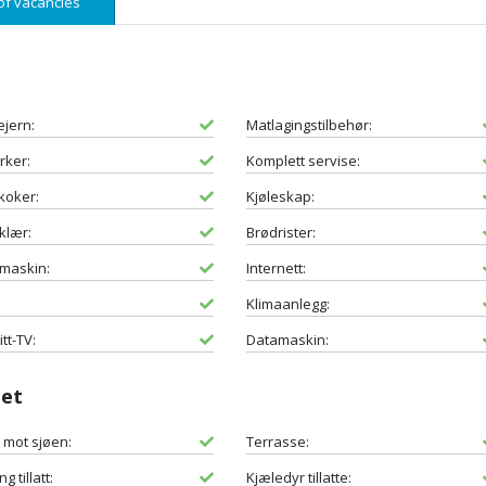
of vacancies
ejern:
Matlagingstilbehør:
rker:
Komplett servise:
koker:
Kjøleskap:
klær:
Brødrister:
maskin:
Internett:
Klimaanlegg:
itt-TV:
Datamaskin:
det
t mot sjøen:
Terrasse:
g tillatt:
Kjæledyr tillatte: