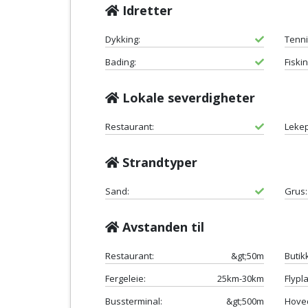
Idretter
Dykking:
Tenni
Bading:
Fiskin
Lokale severdigheter
Restaurant:
Lekep
Strandtyper
Sand:
Grus:
Avstanden til
Restaurant:
&gt;50m
Butik
Fergeleie:
25km-30km
Flypl
Bussterminal:
&gt;500m
Hoved