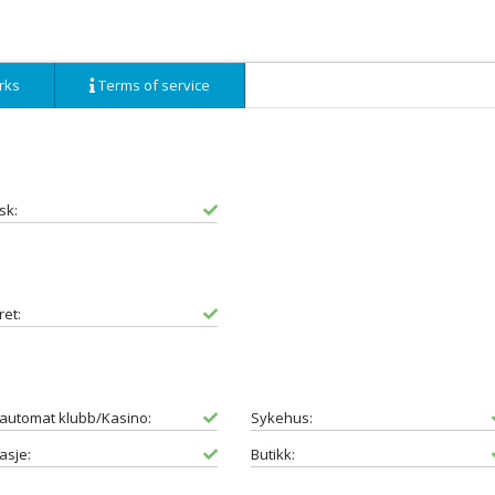
rks
Terms of service
sk:
ret:
eautomat klubb/Kasino:
Sykehus:
asje:
Butikk: