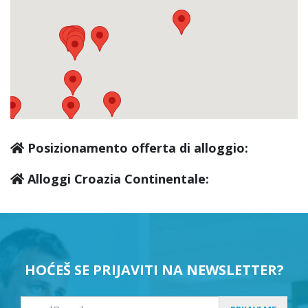
Krapina
(0)
Pregrada
(0)
Zabok
(0)
Posizionamento offerta di alloggio:
Zlatar
(0)
Alloggi Croazia Continentale:
Glina
(0)
Kutina
(0)
HOĆEŠ SE PRIJAVITI NA NEWSLETTER?
Novska
(0)