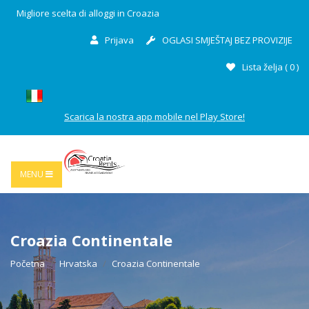
Migliore scelta di alloggi in Croazia
Prijava
OGLASI SMJEŠTAJ BEZ PROVIZIJE
Lista želja (
0
)
Scarica la nostra app mobile nel Play Store!
MENU
Croazia Continentale
Početna
Hrvatska
Croazia Continentale