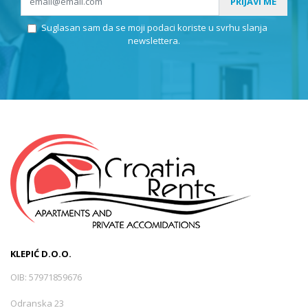
PRIJAVI ME
Suglasan sam da se moji podaci koriste u svrhu slanja
Petrinja
(1)
newslettera.
Sisak
(0)
Duga Resa
(1)
Karlovac
(0)
Ogulin
(0)
KLEPIĆ D.O.O.
Ozalj
(0)
OIB: 57971859676
Odranska 23