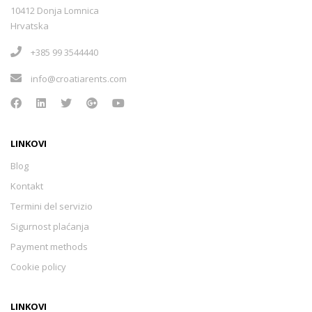
Slunj
(1)
10412 Donja Lomnica
Hrvatska
Ivanec
(0)
+385 99 3544440
info@croatiarents.com
Lepoglava
(0)
Ludbreg
(0)
LINKOVI
Blog
Kontakt
Varaždinske Toplice
(0)
Termini del servizio
Sigurnost plaćanja
Varaždin
(0)
Payment methods
Cookie policy
Đurđevac
(0)
LINKOVI