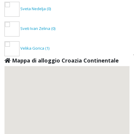
Sveta Nedelja
(0)
Sveti Ivan Zelina
(0)
Velika Gorica
(1)
Mappa di alloggio Croazia Continentale
Vrbovec
(0)
Zaprešić
(0)
Donja Stubica
(0)
Klanjec
(0)