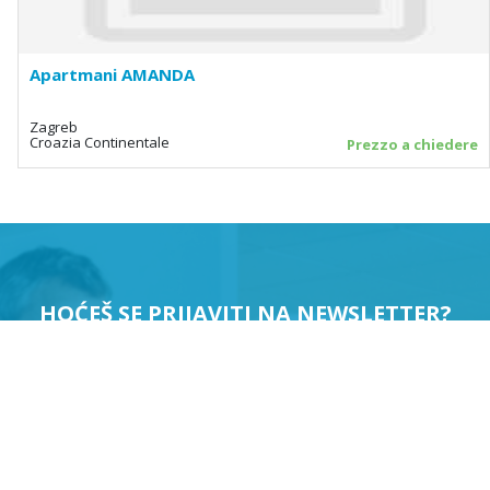
Apartmani AMANDA
Zagreb
Croazia Continentale
Prezzo a chiedere
HOĆEŠ SE PRIJAVITI NA NEWSLETTER?
PRIJAVI ME
Suglasan sam da se moji podaci koriste u svrhu slanja
newslettera.