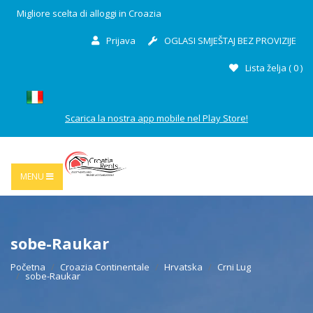
Migliore scelta di alloggi in Croazia
Prijava
OGLASI SMJEŠTAJ BEZ PROVIZIJE
Lista želja (
0
)
Scarica la nostra app mobile nel Play Store!
MENU
sobe-Raukar
Početna
Croazia Continentale
Hrvatska
Crni Lug
sobe-Raukar