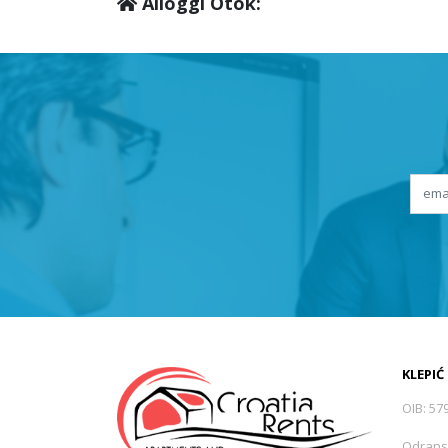
Alloggi Otok:
KLEPIĆ
OIB: 57
Odrans