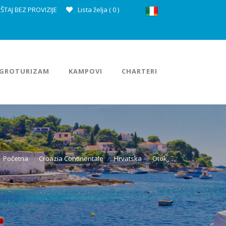
ŠTAJ BEZ PROVIZIJE
Lista želja (
0
)
GROTURIZAM
KAMPOVI
CHARTERI
Početna
Croazia Continentale
Hrvatska
Otok