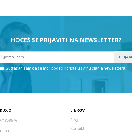
HOĆEŠ SE PRIJAVITI NA NEWSLETTER?
PRIJAV
Suglasan sam da se moji podaci koriste u svrhu slanja newslettera.
 D.O.O.
LINKOVI
Blog
971859676
Kontakt
ka 23