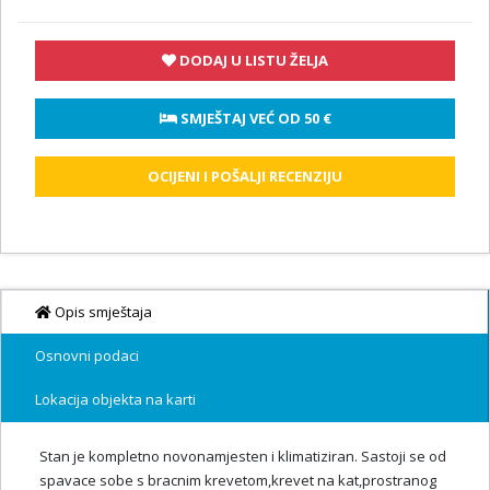
DODAJ U LISTU ŽELJA
 SMJEŠTAJ VEĆ OD 
50 €
OCIJENI I POŠALJI RECENZIJU
Opis smještaja
Osnovni podaci
Lokacija objekta na karti
Stan je kompletno novonamjesten i klimatiziran. Sastoji se od
spavace sobe s bracnim krevetom,krevet na kat,prostranog