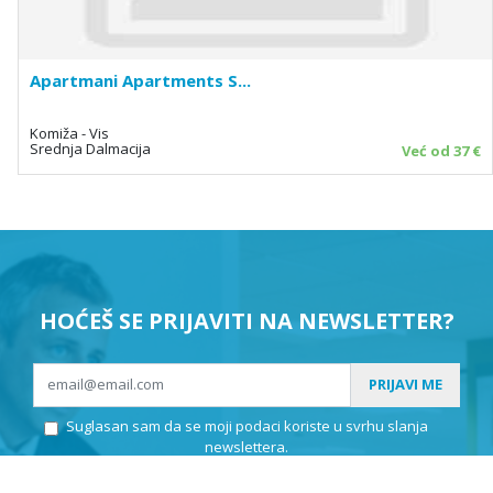
Apartmani Apartments S...
Komiža - Vis
Srednja Dalmacija
Već od 37 €
HOĆEŠ SE PRIJAVITI NA NEWSLETTER?
PRIJAVI ME
Suglasan sam da se moji podaci koriste u svrhu slanja
newslettera.