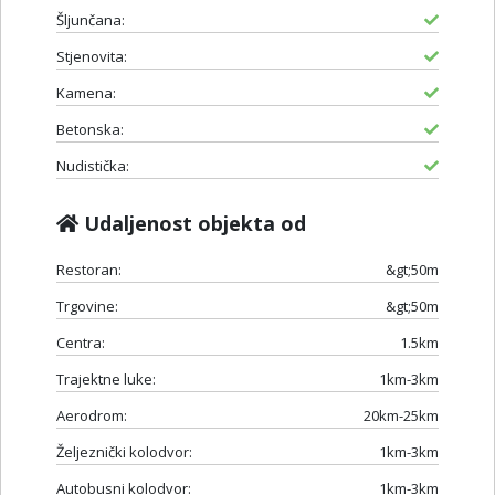
Šljunčana:
Stjenovita:
Kamena:
Betonska:
Nudistička:
Udaljenost objekta od
Restoran:
&gt;50m
Trgovine:
&gt;50m
Centra:
1.5km
Trajektne luke:
1km-3km
Aerodrom:
20km-25km
Željeznički kolodvor:
1km-3km
Autobusni kolodvor:
1km-3km