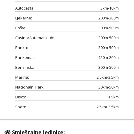
Autocesta:
3km-10km
Ljekarne:
200m-300m
Pošta:
300m-500m
Casino/Automat klub:
300m-500m
Banka:
300m-500m
Bankomat:
150m-200m
Benzinska:
300m-500m
Marina:
2.5km-3.5km
Nacionalni Park:
30km-50km
Disco:
1.5km
Sport:
2.5km-3.5km
Smještajne jedinice: