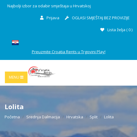
Najbolji izbor za odabir smještaja u Hrvatskoj
Prijava
OGLASI SMJEŠTAJ BEZ PROVIZIJE
Lista želja (
0
)
Preuzmite Croatia Rents u Trgovini Play!
MENU
Lolita
Početna
Srednja Dalmacija
Hrvatska
Split
Lolita