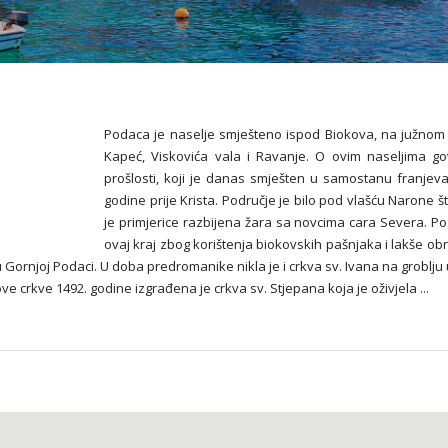
Podaca je naselje smješteno ispod Biokova, na južnom dj
Kapeć, Viskovića vala i Ravanje. O ovim naseljima g
prošlosti, koji je danas smješten u samostanu franjevac
godine prije Krista. Područje je bilo pod vlašću Narone š
je primjerice razbijena žara sa novcima cara Severa. Poz
ovaj kraj zbog korištenja biokovskih pašnjaka i lakše obr
u Gornjoj Podaci. U doba predromanike nikla je i crkva sv. Ivana na groblju
ve crkve 1492. godine izgrađena je crkva sv. Stjepana koja je oživjela
...