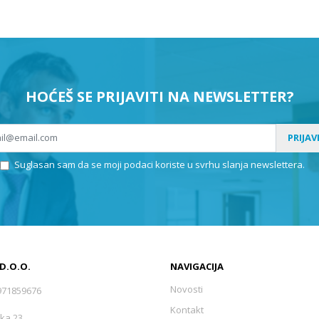
HOĆEŠ SE PRIJAVITI NA NEWSLETTER?
PRIJAV
Suglasan sam da se moji podaci koriste u svrhu slanja newslettera.
 D.O.O.
NAVIGACIJA
Novosti
971859676
Kontakt
ka 23