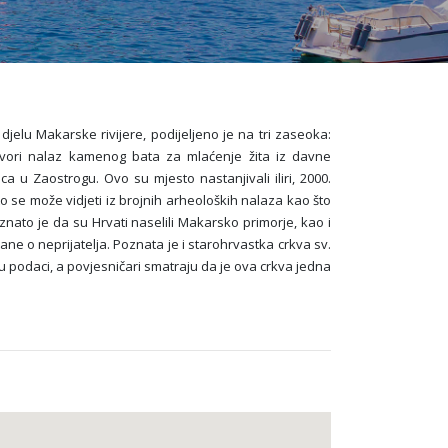
elu Makarske rivijere, podijeljeno je na tri zaseoka:
ovori nalaz kamenog bata za mlaćenje žita iz davne
a u Zaostrogu. Ovo su mjesto nastanjivali iliri, 2000.
to se može vidjeti iz brojnih arheoloških nalaza kao što
nato je da su Hrvati naselili Makarsko primorje, kao i
ane o neprijatelja. Poznata je i starohrvastka crkva sv.
 u podaci, a povjesničari smatraju da je ova crkva jedna