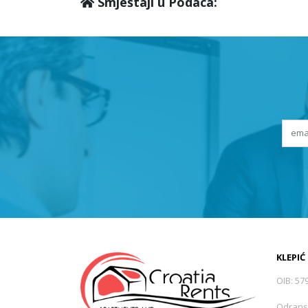
Smještaji u Podaca:
KLEPIĆ
OIB: 57
Odrans