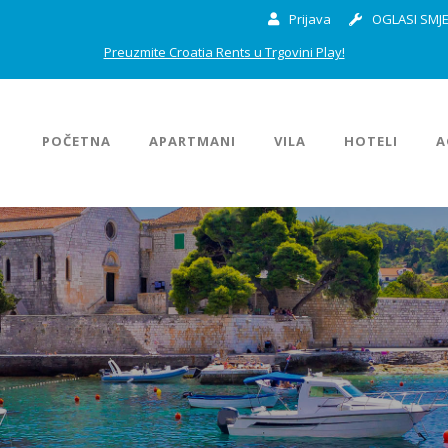
Prijava
OGLASI SMJE
Preuzmite Croatia Rents u Trgovini Play!
POČETNA
APARTMANI
VILA
HOTELI
A