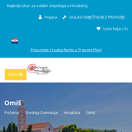
Najbolji izbor za odabir smještaja u Hrvatskoj
Prijava
OGLASI SMJEŠTAJ BEZ PROVIZIJE
Lista želja (
0
)
Preuzmite Croatia Rents u Trgovini Play!
MENU
Omiš
Početna
Srednja Dalmacija
Hrvatska
Omiš