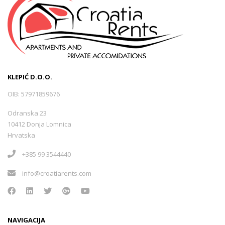
KLEPIĆ D.O.O.
OIB: 57971859676
Odranska 23
10412 Donja Lomnica
Hrvatska
+385 99 3544440
info@croatiarents.com
NAVIGACIJA