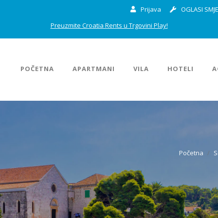
Prijava
OGLASI SMJE
Preuzmite Croatia Rents u Trgovini Play!
POČETNA
APARTMANI
VILA
HOTELI
A
Početna
S