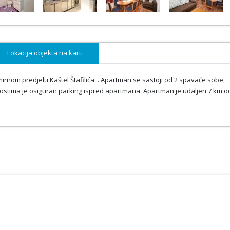
Lokacija objekta na karti
nom predjelu Kaštel Štafilića. . Apartman se sastoji od 2 spavaće sobe,
Gostima je osiguran parking ispred apartmana. Apartman je udaljen 7 km o