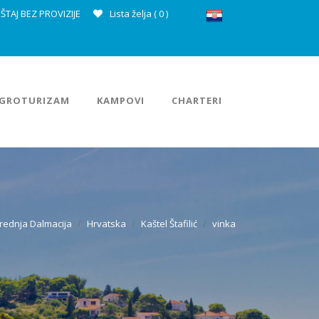
ŠTAJ BEZ PROVIZIJE
Lista želja (
0
)
GROTURIZAM
KAMPOVI
CHARTERI
rednja Dalmacija
Hrvatska
Kaštel Štafilić
vinka