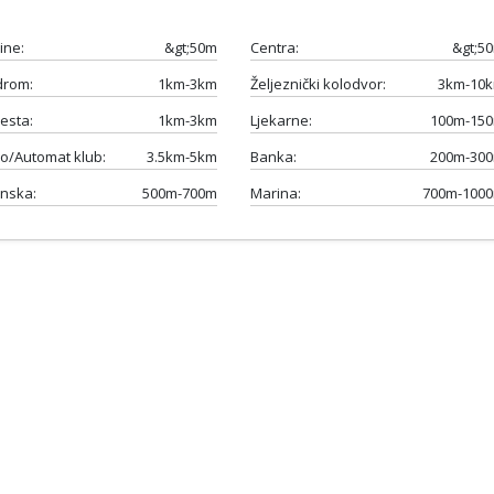
ine:
&gt;50m
Centra:
&gt;5
drom:
1km-3km
Željeznički kolodvor:
3km-10
esta:
1km-3km
Ljekarne:
100m-15
o/Automat klub:
3.5km-5km
Banka:
200m-30
nska:
500m-700m
Marina:
700m-100