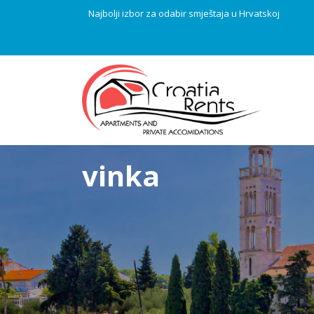
Najbolji izbor za odabir smještaja u Hrvatskoj
vinka