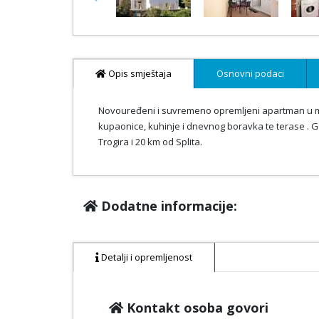
Previous
Opis smještaja
Osnovni podaci
Novouređeni i suvremeno opremljeni apartman u mir
kupaonice, kuhinje i dnevnog boravka te terase . 
Trogira i 20 km od Splita.
Dodatne informacije:
Detalji i opremljenost
Kontakt osoba govori