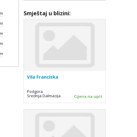
Smještaj u blizini:
0m
km
0m
0m
0m
Vila Franciska
Podgora
Srednja Dalmacija
Cijena na upit