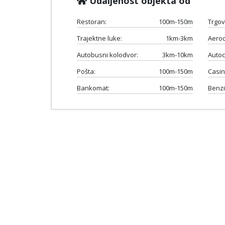
Udaljenost objekta od
Restoran:
100m-150m
Trgov
Trajektne luke:
1km-3km
Aero
Autobusni kolodvor:
3km-10km
Autoc
Pošta:
100m-150m
Casin
Bankomat:
100m-150m
Benzi