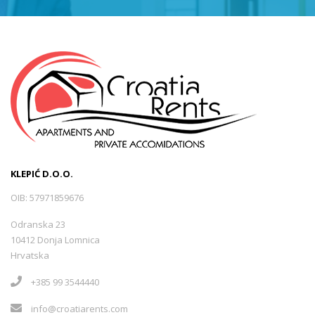
KLEPIĆ D.O.O.
OIB: 57971859676
Odranska 23
10412 Donja Lomnica
Hrvatska
+385 99 3544440
info@croatiarents.com