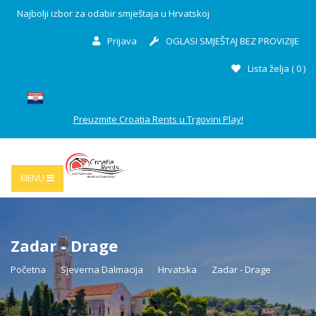
Najbolji izbor za odabir smještaja u Hrvatskoj
Prijava
OGLASI SMJEŠTAJ BEZ PROVIZIJE
Lista želja (
0
)
Preuzmite Croatia Rents u Trgovini Play!
MENU
Zadar - Drage
Početna
Sjeverna Dalmacija
Hrvatska
Zadar - Drage