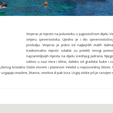
Vinjerac je mjesto na poluotoku u jugoistočnom dijelu V
smjeru sjeveroistoka. Ujedno je i dio sjeveroistočn
priobalju. Vinjerac je jedno od najljepših malih dalma
tradicionalno mjesto odakle su potekli mnogi pomo
najzanimljivijih mjesta na dijelu srednjeg Jadrana. Njegov
odmor u oazi mira i tišine, daleko od gradske buke i z
enog kristalno čistim morem i planinom Velebit u neposrednoj blizini. V
zgajaju masline, žitarice, smokve ili pak loza. Uzgoj stoke još je razvije