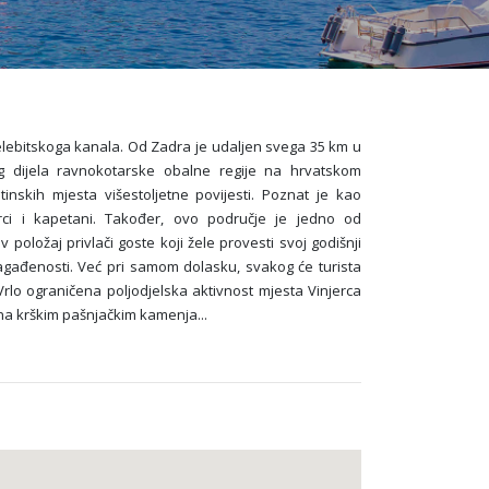
elebitskoga kanala. Od Zadra je udaljen svega 35 km u
og dijela ravnokotarske obalne regije na hrvatskom
tinskih mjesta višestoljetne povijesti. Poznat je kao
rci i kapetani. Također, ovo područje je jedno od
 položaj privlači goste koji žele provesti svoj godišnji
agađenosti. Već pri samom dolasku, svakog će turista
rlo ograničena poljodjelska aktivnost mjesta Vinjerca
n na krškim pašnjačkim kamenja
...