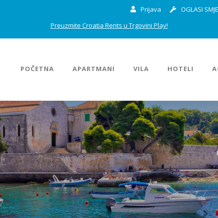
Prijava
OGLASI SMJE
Preuzmite Croatia Rents u Trgovini Play!
POČETNA
APARTMANI
VILA
HOTELI
A