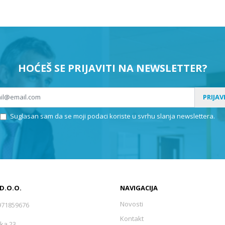
HOĆEŠ SE PRIJAVITI NA NEWSLETTER?
PRIJAV
Suglasan sam da se moji podaci koriste u svrhu slanja newslettera.
 D.O.O.
NAVIGACIJA
Novosti
971859676
Kontakt
ka 23