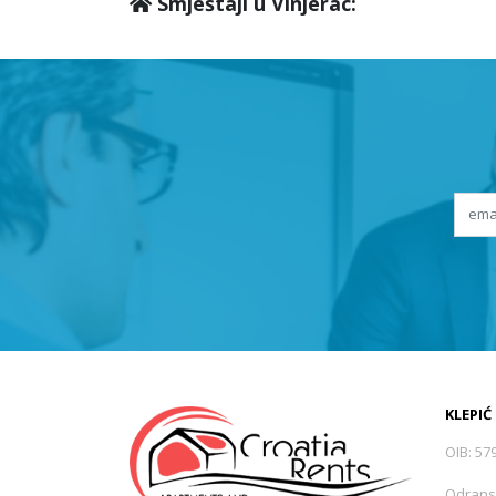
Smještaji u Vinjerac:
KLEPIĆ
OIB: 57
Odrans