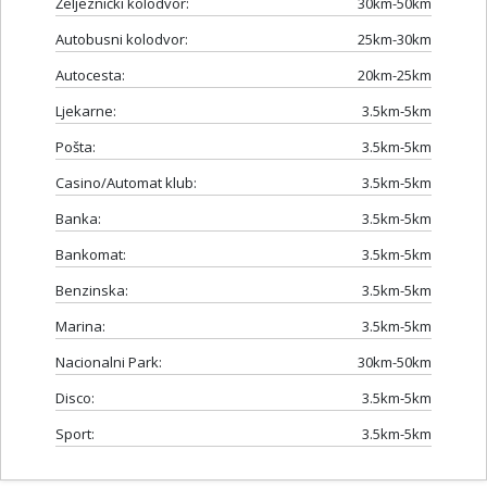
Željeznički kolodvor:
30km-50km
Autobusni kolodvor:
25km-30km
Autocesta:
20km-25km
Ljekarne:
3.5km-5km
Pošta:
3.5km-5km
Casino/Automat klub:
3.5km-5km
Banka:
3.5km-5km
Bankomat:
3.5km-5km
Benzinska:
3.5km-5km
Marina:
3.5km-5km
Nacionalni Park:
30km-50km
Disco:
3.5km-5km
Sport:
3.5km-5km