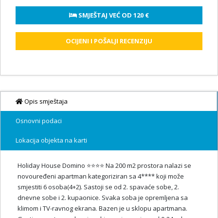
 SMJEŠTAJ VEĆ OD 
120 €
OCIJENI I POŠALJI RECENZIJU
Opis smještaja
Osnovni podaci
Lokacija objekta na karti
Holiday House Domino ⭐⭐⭐⭐ Na 200 m2 prostora nalazi se
novouređeni apartman kategoriziran sa 4**** koji može
smjestiti 6 osoba(4+2). Sastoji se od 2. spavaće sobe, 2.
dnevne sobe i 2. kupaonice. Svaka soba je opremljena sa
klimom i TV-ravnog ekrana. Bazen je u sklopu apartmana.