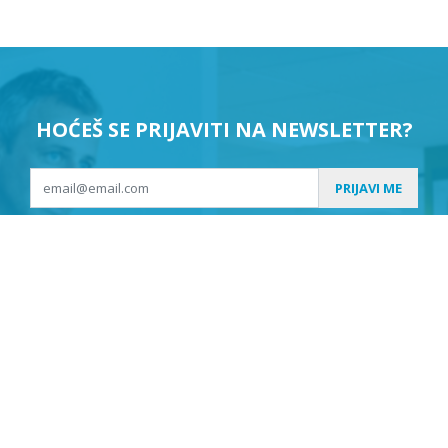
HOĆEŠ SE PRIJAVITI NA NEWSLETTER?
PRIJAVI ME
Suglasan sam da se moji podaci koriste u svrhu slanja
newslettera.