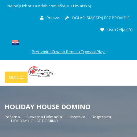
Najbolji izbor za odabir smještaja u Hrvatskoj
Prijava
OGLASI SMJEŠTAJ BEZ PROVIZIJE
Lista želja (
0
)
Preuzmite Croatia Rents u Trgovini Play!
MENU
HOLIDAY HOUSE DOMINO
Početna
Sjeverna Dalmacija
Hrvatska
Rogoznica
HOLIDAY HOUSE DOMINO