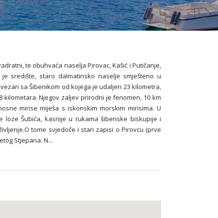
adratni, te obuhvaća naselja Pirovac, Kašić i Putičanje,
 je središte, staro dalmatinsko naselje smješteno u
vezan sa Šibenikom od kojega je udaljen 23 kilometra,
08 kilometara. Njegov zaljev prirodni je fenomen, 10 km
nosne mirise miješa s iskonskim morskim mirisima. U
e loze Šubića, kasnije u rukama šibenske biskupije i
vljenje.O tome svjedoče i stari zapisi o Pirovcu (prve
vetog Stjepana. N
...