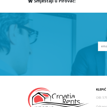
Smještaji u Pirovac:
KLEPIĆ
OIB: 57
Odrans