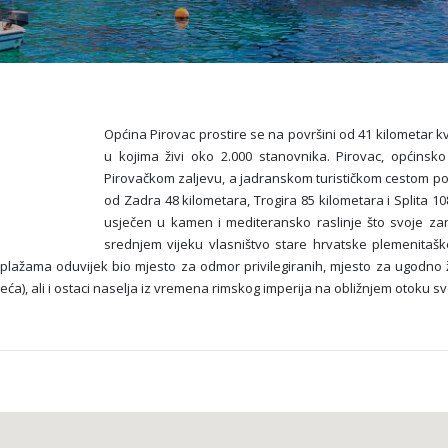
Općina Pirovac prostire se na površini od 41 kilometar kv
u kojima živi oko 2.000 stanovnika. Pirovac, općinsko
Pirovačkom zaljevu, a jadranskom turističkom cestom po
od Zadra 48 kilometara, Trogira 85 kilometara i Splita 1
usječen u kamen i mediteransko raslinje što svoje za
srednjem vijeku vlasništvo stare hrvatske plemenitašk
lažama oduvijek bio mjesto za odmor privilegiranih, mjesto za ugodno ži
a), ali i ostaci naselja iz vremena rimskog imperija na obližnjem otoku s