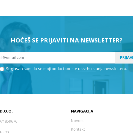
HOĆEŠ SE PRIJAVITI NA NEWSLETTER?
PRIJAV
Suglasan sam da se moji podaci koriste u svrhu slanja newslettera.
 D.O.O.
NAVIGACIJA
Novosti
971859676
Kontakt
ka 23