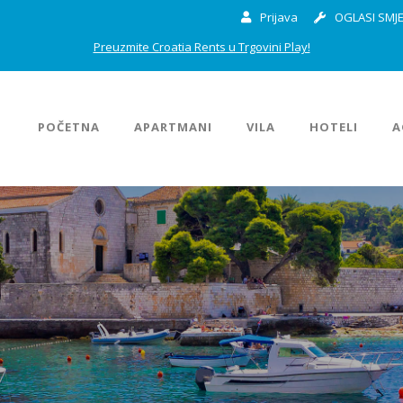
Prijava
OGLASI SMJE
Preuzmite Croatia Rents u Trgovini Play!
POČETNA
APARTMANI
VILA
HOTELI
A