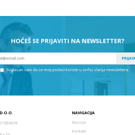
HOĆEŠ SE PRIJAVITI NA NEWSLETTER?
PRIJAV
Suglasan sam da se moji podaci koriste u svrhu slanja newslettera.
 D.O.O.
NAVIGACIJA
Novosti
971859676
Kontakt
ka 23