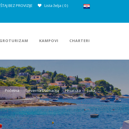
ŠTAJ BEZ PROVIZIJE
Lista želja (
0
)
GROTURIZAM
KAMPOVI
CHARTERI
Početna
Sjeverna Dalmacija
Hrvatska
Luka