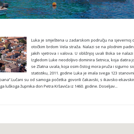
Luka je smještena u zadarskom području na sjevernoj o
otočkim brdom Vela straža. Nalazi se na plodnim padin
jakih vjetrova i valova. U obližnjoj uvali Boka se nalazi
Izgledom Luke neodoljivo dominira šetnica, koja datira jo
se Zlatna uvala, koja osim čistog mora pruža i sigurno 
statistiku, 2011. godine Luka je imala svega 123 stanovni
jepana“.Lučani su od samoga početka govorili čakavski, s ikavsko-ekavski
a luškoga župnika don Petra Kršavića iz 1460. godine. Doseljav
...