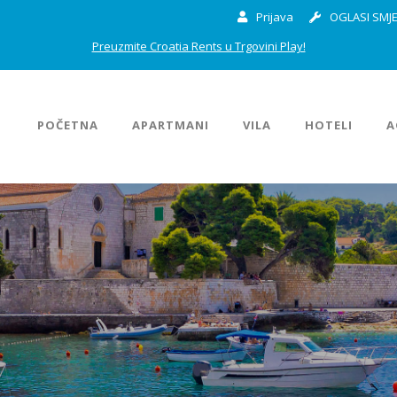
Prijava
OGLASI SMJE
Preuzmite Croatia Rents u Trgovini Play!
POČETNA
APARTMANI
VILA
HOTELI
A