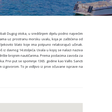
bali Dugog otoka, u središnjem dijelu podno najvećim
ama uz prostranu morsku uvalu, koja je zaštićena od
 ljekovito blato koje ima potpuno relaksirajući učinak.
š iz davnog 14.stoljeća. Uvala u kojoj se nalazi naziva
sidrište brojnim nautičarima. Prema podacima zavoda za
ka. Prvi put se spominje 1365. godine kao Vallis Sancti
m izgovorom. To je vidljivo iz prve očuvane isprave na