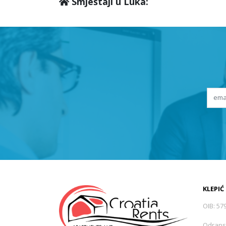
Smještaji u Luka:
KLEPIĆ
OIB: 57
Odrans