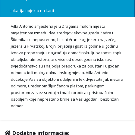
Lokacija objekta na karti
Villa Antonio smještena je u Dragama malom mjestu
smještenom između dva srednjovjekovna grada Zadra i
Šibenika i u neposrednoj blizini Vranskog jezera največeg
jezera u Hrvatskoj. Brojni prijatelji i gosti iz godine u godinu
iznova prepoznaju i nagrađuju domaćinsku ljubaznost i toplu
obiteljsku atmosferu, te s više od deset godina iskustva
svjedočanstvo su i najbolja preporuka za opušten i ugodan
odmor u idili malog dalmatinskog mjesta. Villa Antonio
dočekuje Vas sa objektom udaljenim tek dvjestotinjak metara
od mora, uređenom šljunčanom plažom, parkingom,
prostorom za vez srednjih i malih brodica i pristupačnim
osobljem koje neprestano brine za Vaš ugodan i bezbrižan
odmor.
Dodatne informacije: