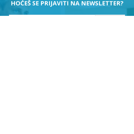
HOĆEŠ SE PRIJAVITI NA NEWSLETTER?
PRIJAVI ME
Suglasan sam da se moji podaci koriste u svrhu slanja
newslettera.
KLEPIĆ D.O.O.