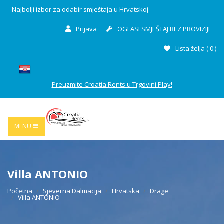
Najbolji izbor za odabir smještaja u Hrvatskoj
Prijava
OGLASI SMJEŠTAJ BEZ PROVIZIJE
Lista želja (
0
)
Preuzmite Croatia Rents u Trgovini Play!
MENU
Villa ANTONIO
Početna
Sjeverna Dalmacija
Hrvatska
Drage
Villa ANTONIO