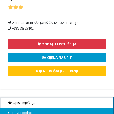
Adresa:
DR.BLAŽA JURIŠIĆA 12, 23211, Drage
+38598325102
DODAJ U LISTU ŽELJA
 CIJENA NA UPIT
OCIJENI I POŠALJI RECENZIJU
Opis smještaja
Osnovni podaci