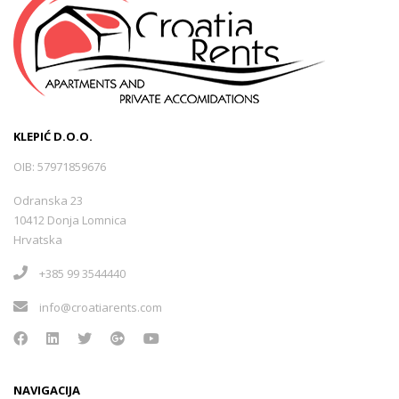
KLEPIĆ D.O.O.
OIB: 57971859676
Odranska 23
10412 Donja Lomnica
Hrvatska
+385 99 3544440
info@croatiarents.com
NAVIGACIJA