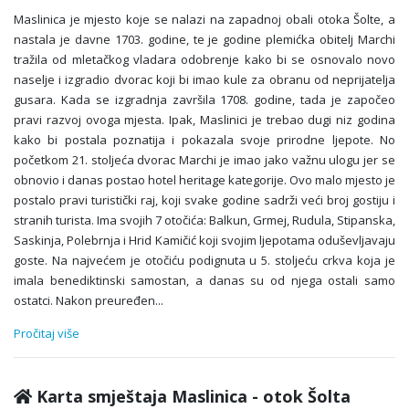
Maslinica je mjesto koje se nalazi na zapadnoj obali otoka Šolte, a
nastala je davne 1703. godine, te je godine plemićka obitelj Marchi
tražila od mletačkog vladara odobrenje kako bi se osnovalo novo
naselje i izgradio dvorac koji bi imao kule za obranu od neprijatelja
gusara. Kada se izgradnja završila 1708. godine, tada je započeo
pravi razvoj ovoga mjesta. Ipak, Maslinici je trebao dugi niz godina
kako bi postala poznatija i pokazala svoje prirodne ljepote. No
početkom 21. stoljeća dvorac Marchi je imao jako važnu ulogu jer se
obnovio i danas postao hotel heritage kategorije. Ovo malo mjesto je
postalo pravi turistički raj, koji svake godine sadrži veći broj gostiju i
stranih turista. Ima svojih 7 otočića: Balkun, Grmej, Rudula, Stipanska,
Saskinja, Polebrnja i Hrid Kamičić koji svojim ljepotama oduševljavaju
goste. Na najvećem je otočiću podignuta u 5. stoljeću crkva koja je
imala benediktinski samostan, a danas su od njega ostali samo
ostatci. Nakon preuređen
...
Pročitaj više
Karta smještaja Maslinica - otok Šolta