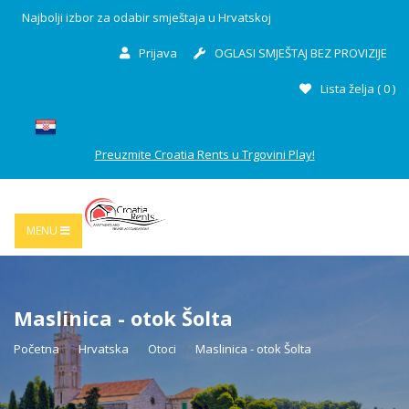
Najbolji izbor za odabir smještaja u Hrvatskoj
Prijava
OGLASI SMJEŠTAJ BEZ PROVIZIJE
Lista želja (
0
)
Preuzmite Croatia Rents u Trgovini Play!
MENU
Maslinica - otok Šolta
Početna
Hrvatska
Otoci
Maslinica - otok Šolta