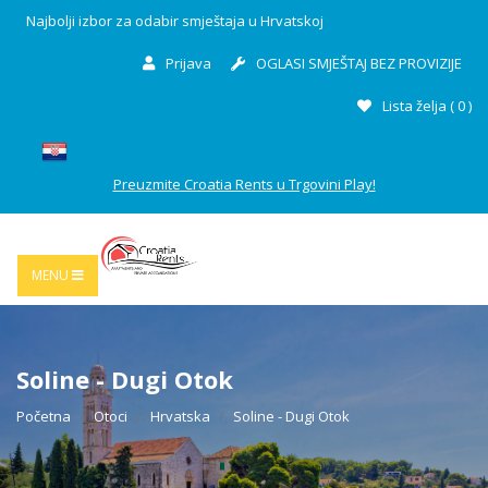
Najbolji izbor za odabir smještaja u Hrvatskoj
Prijava
OGLASI SMJEŠTAJ BEZ PROVIZIJE
Lista želja (
0
)
Preuzmite Croatia Rents u Trgovini Play!
MENU
Soline - Dugi Otok
Početna
Otoci
Hrvatska
Soline - Dugi Otok