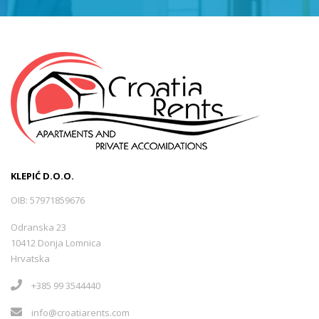
KLEPIĆ D.O.O.
OIB: 57971859676
Odranska 23
10412 Donja Lomnica
Hrvatska
+385 99 3544440
info@croatiarents.com