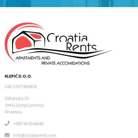
KLEPIĆ D.O.O.
OIB: 57971859676
Odranska 23
10412 Donja Lomnica
Hrvatska
+385 99 3544440
info@croatiarents.com