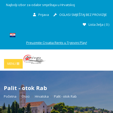
Najbolji izbor za odabir smještaja u Hrvatskoj
Prijava
OGLASI SMJEŠTAJ BEZ PROVIZIJE
Lista želja (
0
)
Preuzmite Croatia Rents u Trgovini Play!
MENU
Palit - otok Rab
Početna
Otoci
Hrvatska
Palit - otok Rab