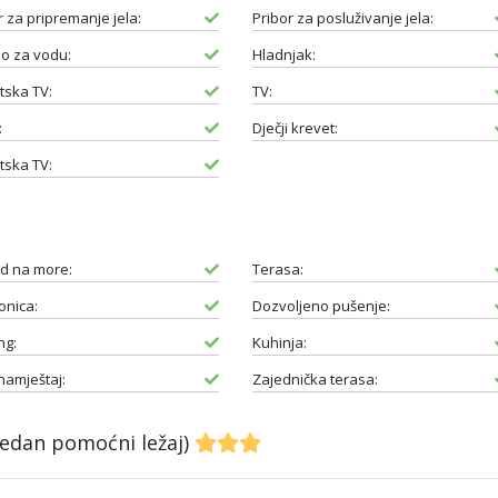
r za pripremanje jela:
Pribor za posluživanje jela:
o za vodu:
Hladnjak:
itska TV:
TV:
:
Dječji krevet:
itska TV:
d na more:
Terasa:
nica:
Dozvoljeno pušenje:
ng:
Kuhinja:
 namještaj:
Zajednička terasa:
jedan pomoćni ležaj)