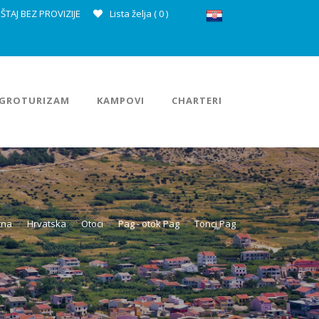
ŠTAJ BEZ PROVIZIJE
Lista želja (
0
)
GROTURIZAM
KAMPOVI
CHARTERI
tna
Hrvatska
Otoci
Pag - otok Pag
Tonci Pag