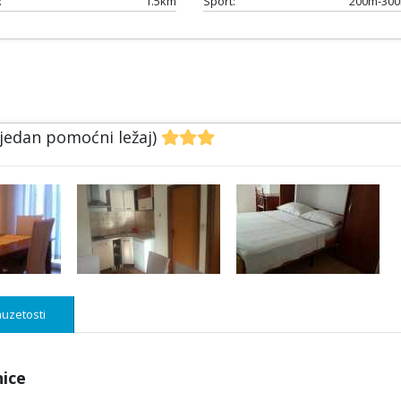
:
1.5km
Sport:
200m-30
 jedan pomoćni ležaj)
uzetosti
nice