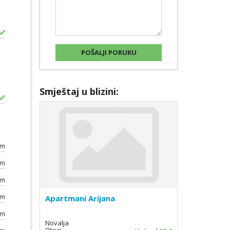
Smještaj u blizini:
0m
km
km
0m
Apartmani Arijana
km
Novalja
Otoci