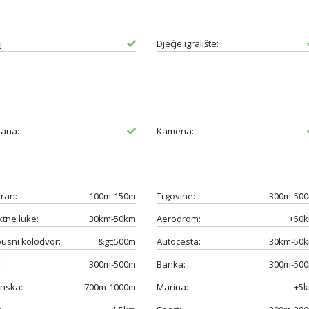
:
Dječje igralište:
čana:
Kamena:
ran:
100m-150m
Trgovine:
300m-50
ktne luke:
30km-50km
Aerodrom:
+50
usni kolodvor:
&gt;500m
Autocesta:
30km-50
:
300m-500m
Banka:
300m-50
nska:
700m-1000m
Marina:
+5