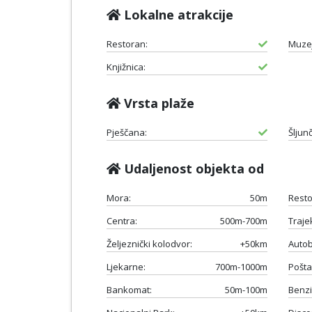
Lokalne atrakcije
Restoran:
Muzej
Knjižnica:
Vrsta plaže
Pješčana:
Šljun
Udaljenost objekta od
Mora:
50m
Resto
Centra:
500m-700m
Traje
Željeznički kolodvor:
+50km
Autob
Ljekarne:
700m-1000m
Pošta
Bankomat:
50m-100m
Benzi