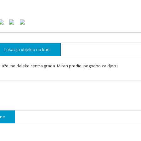
Lokacija objekta na karti
plaže, ne daleko centra grada. Miran predio, pogodno za djecu.
ene