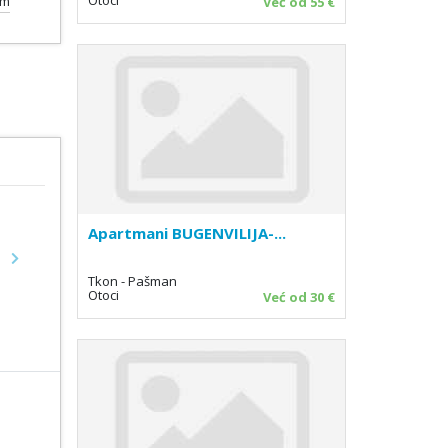
0m
Već od 55 €
Apartmani BUGENVILIJA-...
Next
Tkon - Pašman
Otoci
Već od 30 €