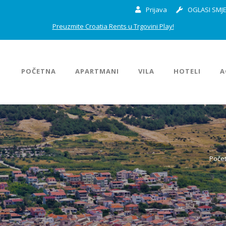
Prijava
OGLASI SMJE
Preuzmite Croatia Rents u Trgovini Play!
POČETNA
APARTMANI
VILA
HOTELI
A
Poče