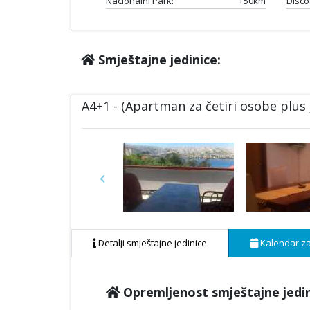
Nacionalni Park:
+50km
Disco
Smještajne jedinice:
A4+1 - (Apartman za četiri osobe plus
Previous
Detalji smještajne jedinice
Kalendar za
Opremljenost smještajne jedi