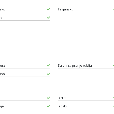
ski:
Talijanski:
i:
ess:
Salon za pranje rublja:
ina:
:
Bicikl:
je:
Jet ski: