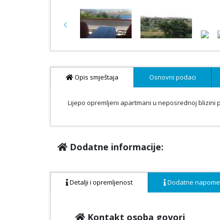
Previous
Opis smještaja
Osnovni podaci
Lijepo opremljeni apartmani u neposrednoj blizini 
Dodatne informacije:
Detalji i opremljenost
Dodatne napom
Kontakt osoba govori