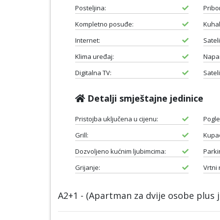
Posteljina:
Pribo
Kompletno posuđe:
Kuhal
Internet:
Satel
Klima uređaj:
Napa
Digitalna TV:
Satel
Detalji smještajne jedinice
Pristojba uključena u cijenu:
Pogle
Grill:
Kupao
Dozvoljeno kućnim ljubimcima:
Parki
Grijanje:
Vrtni
A2+1 - (Apartman za dvije osobe plus 