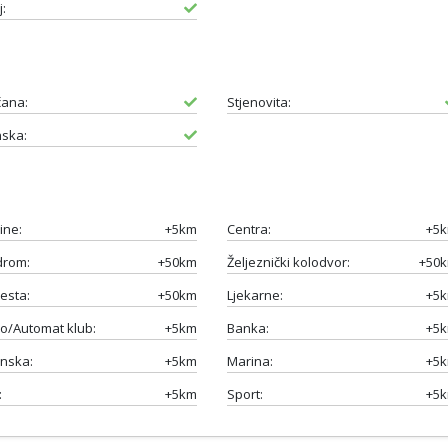
:
čana:
Stjenovita:
ska:
ine:
+5km
Centra:
+5
drom:
+50km
Željeznički kolodvor:
+50
esta:
+50km
Ljekarne:
+5
o/Automat klub:
+5km
Banka:
+5
nska:
+5km
Marina:
+5
:
+5km
Sport:
+5