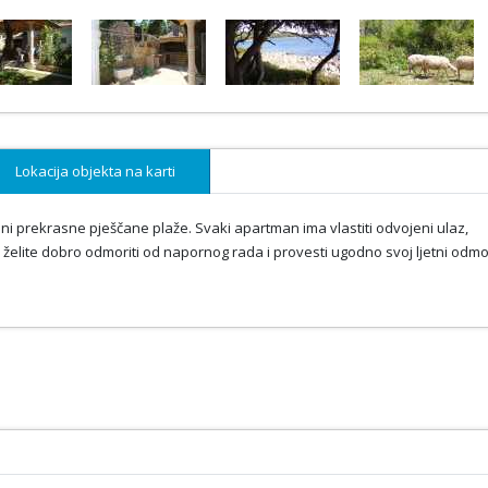
Lokacija objekta na karti
zini prekrasne pješčane plaže. Svaki apartman ima vlastiti odvojeni ulaz,
e želite dobro odmoriti od napornog rada i provesti ugodno svoj ljetni odmo