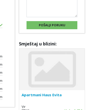
Smještaj u blizini:
km
km
km
km
km
Apartmani Haus Evita
km
Vir
Otoci