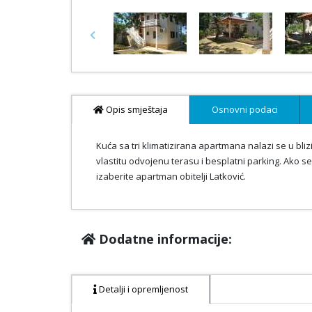
Previous
Opis smještaja
Osnovni podaci
Kuća sa tri klimatizirana apartmana nalazi se u bli
vlastitu odvojenu terasu i besplatni parking. Ako s
izaberite apartman obitelji Latković.
Dodatne informacije:
Detalji i opremljenost