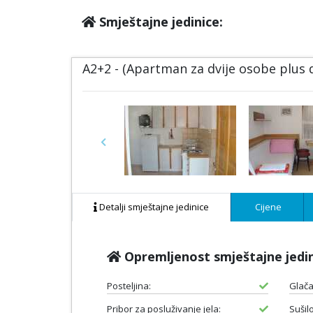
Smještajne jedinice:
A2+2 - (Apartman za dvije osobe plus
Previous
Detalji smještajne jedinice
Cijene
Opremljenost smještajne jedi
Posteljina:
Glača
Pribor za posluživanje jela:
Sušil