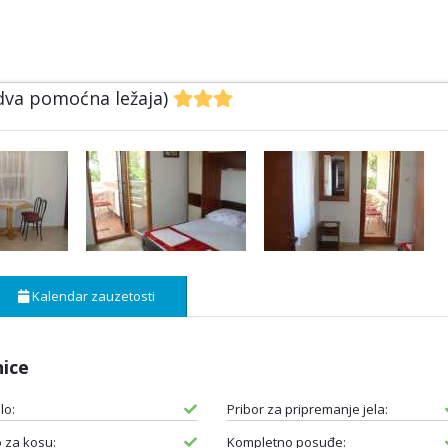
 dva pomoćna ležaja)
Kalendar zauzetosti
nice
lo:
Pribor za pripremanje jela:
o za kosu:
Kompletno posuđe: