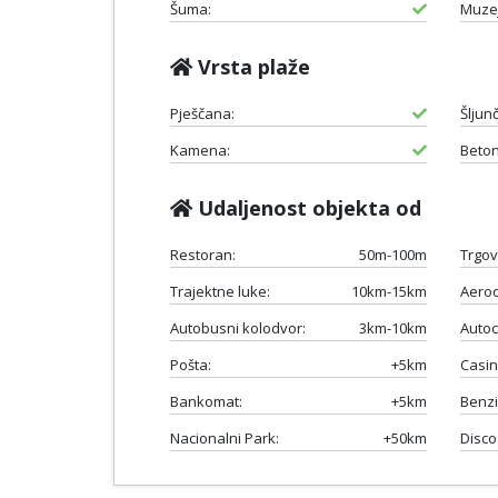
Šuma:
Muzej
Vrsta plaže
Pješčana:
Šljun
Kamena:
Beton
Udaljenost objekta od
Restoran:
50m-100m
Trgov
Trajektne luke:
10km-15km
Aero
Autobusni kolodvor:
3km-10km
Autoc
Pošta:
+5km
Casin
Bankomat:
+5km
Benzi
Nacionalni Park:
+50km
Disco