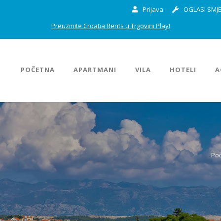
Prijava
OGLASI SMJE
Preuzmite Croatia Rents u Trgovini Play!
POČETNA
APARTMANI
VILA
HOTELI
A
Po