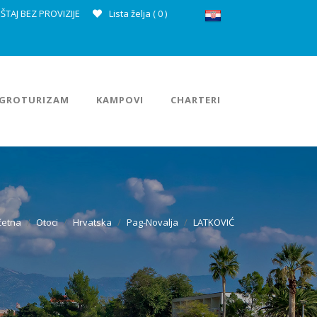
ŠTAJ BEZ PROVIZIJE
Lista želja (
0
)
GROTURIZAM
KAMPOVI
CHARTERI
četna
Otoci
Hrvatska
Pag-Novalja
LATKOVIĆ