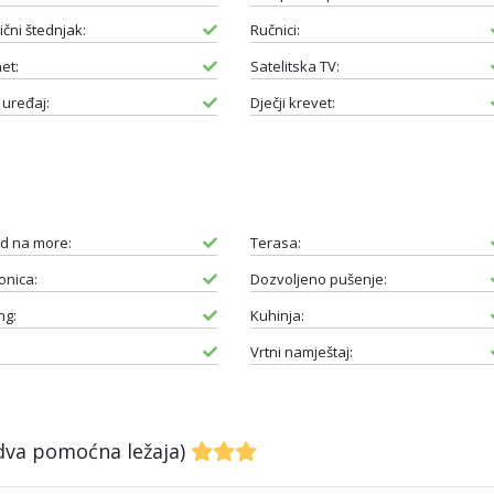
ični štednjak:
Ručnici:
et:
Satelitska TV:
 uređaj:
Dječji krevet:
d na more:
Terasa:
nica:
Dozvoljeno pušenje:
ng:
Kuhinja:
Vrtni namještaj:
 dva pomoćna ležaja)