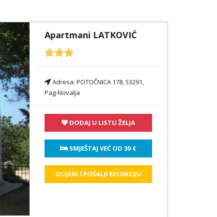
Apartmani LATKOVIĆ
Adresa:
POTOČNICA 178, 53291,
Pag-Novalja
DODAJ U LISTU ŽELJA
 SMJEŠTAJ VEĆ OD 
30 €
OCIJENI I POŠALJI RECENZIJU