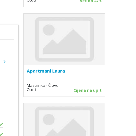
Već od 47 €
Next
Apartmani Laura
Mastrinka - Čiovo
Otoci
Cijena na upit