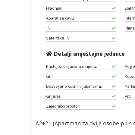
Hladnjak:
Elektr
Aparat za kavu:
Intern
TV:
Klima
Satelitska TV:
Detalji smještajne jedinice
Pristojba uključena u cijenu:
Pogle
Grill:
Kupao
Dozvoljeno kućnim ljubimcima:
Parki
Grijanje:
Vrt:
Zajednički prostor:
A2+2 - (Apartman za dvije osobe plus