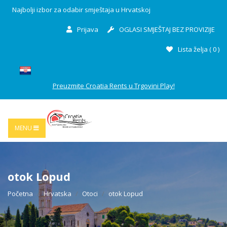
Najbolji izbor za odabir smještaja u Hrvatskoj
Prijava
OGLASI SMJEŠTAJ BEZ PROVIZIJE
Lista želja (
0
)
Preuzmite Croatia Rents u Trgovini Play!
MENU
otok Lopud
Početna
Hrvatska
Otoci
otok Lopud