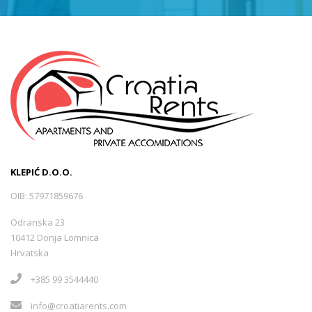
KLEPIĆ D.O.O.
OIB: 57971859676
Odranska 23
10412 Donja Lomnica
Hrvatska
+385 99 3544440
info@croatiarents.com