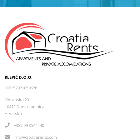
KLEPIĆ D.O.O.
OIB: 57971859676
Odranska 23
10412 Donja Lomnica
Hrvatska
+385 99 3544440
info@croatiarents.com