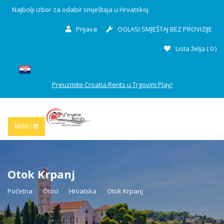
Najbolji izbor za odabir smještaja u Hrvatskoj
Prijava
OGLASI SMJEŠTAJ BEZ PROVIZIJE
Lista želja (
0
)
Preuzmite Croatia Rents u Trgovini Play!
MENU
Otok Krpanj
Početna
Otoci
Hrvatska
Otok Krpanj