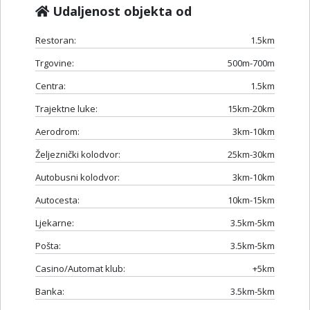
Udaljenost objekta od
Restoran:
1.5km
Trgovine:
500m-700m
Centra:
1.5km
Trajektne luke:
15km-20km
Aerodrom:
3km-10km
Željeznički kolodvor:
25km-30km
Autobusni kolodvor:
3km-10km
Autocesta:
10km-15km
Ljekarne:
3.5km-5km
Pošta:
3.5km-5km
Casino/Automat klub:
+5km
Banka:
3.5km-5km