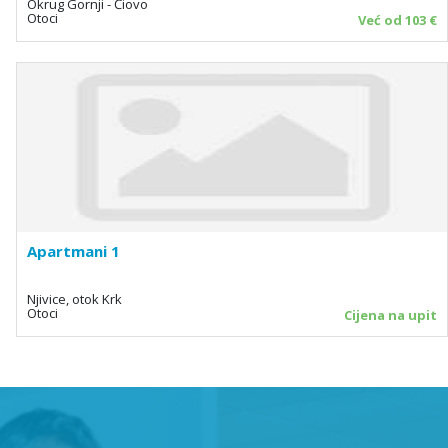
Okrug Gornji - Čiovo
Otoci
Već od 103 €
Apartmani 1
Njivice, otok Krk
Otoci
Cijena na upit