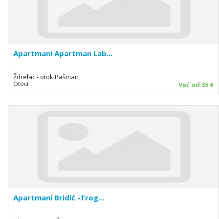
Apartmani Apartman Lab...
Ždrelac - otok Pašman
Otoci
Već od 35 €
Apartmani Bridić -Trog...