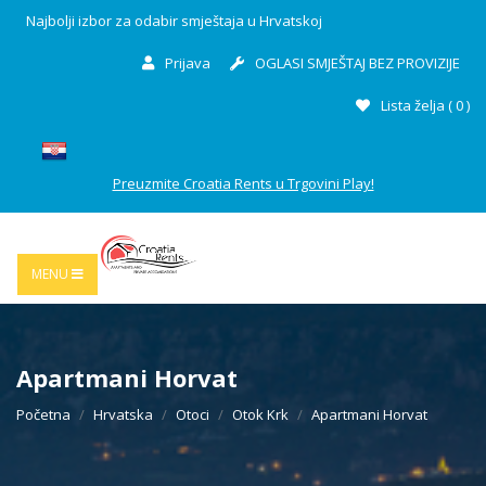
Najbolji izbor za odabir smještaja u Hrvatskoj
Prijava
OGLASI SMJEŠTAJ BEZ PROVIZIJE
Lista želja (
0
)
Preuzmite Croatia Rents u Trgovini Play!
MENU
Apartmani Horvat
Početna
Hrvatska
Otoci
Otok Krk
Apartmani Horvat