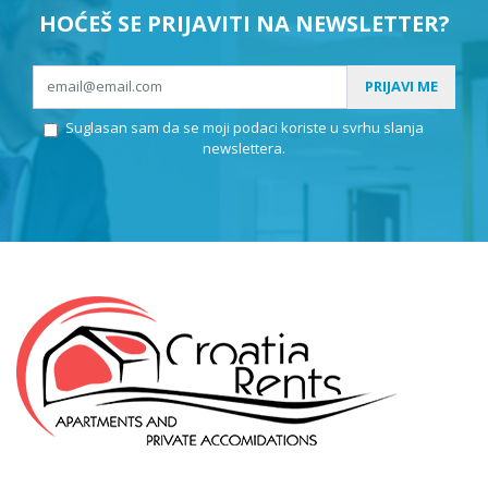
HOĆEŠ SE PRIJAVITI NA NEWSLETTER?
PRIJAVI ME
Suglasan sam da se moji podaci koriste u svrhu slanja
newslettera.
KLEPIĆ D.O.O.