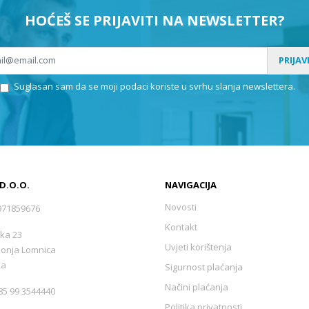
HOĆEŠ SE PRIJAVITI NA NEWSLETTER?
PRIJAV
Suglasan sam da se moji podaci koriste u svrhu slanja newslettera.
 D.O.O.
NAVIGACIJA
Novosti
971859676
Kontakt
ka 23
Uvjeti korištenja
Donja Lomnica
ka
Sigurnost plaćanja
Načini plaćanja
5 99 3544440
Politika privatnosti