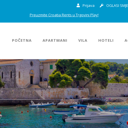
Prijava
OGLASI SMJE
Preuzmite Croatia Rents u Trgovini Play!
POČETNA
APARTMANI
VILA
HOTELI
A