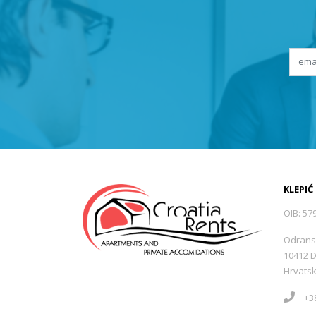
KLEPIĆ
OIB: 57
Odrans
10412 
Hrvats
+38