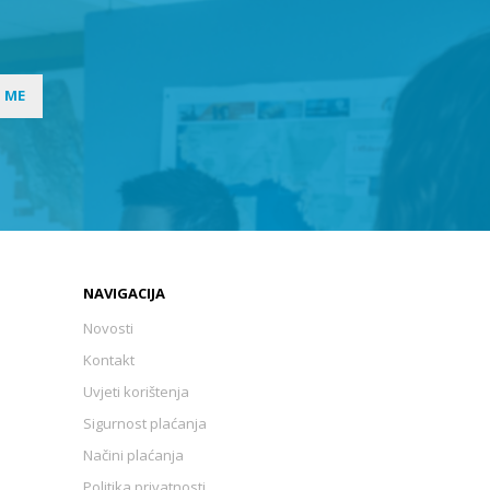
I ME
NAVIGACIJA
Novosti
Kontakt
Uvjeti korištenja
Sigurnost plaćanja
Načini plaćanja
Politika privatnosti