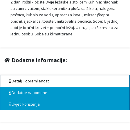
Zidani roštilj- ložište Dvije ležaljke s stolićem Kuhinja: hladnjak
sa zamrzivačem, staklokeramička ploča sa 2 kola, halogena
pećnica, kuhalo za vodu, aparat za kavu , mikser (štapni i
obični), sjeckalica, toaster, mikrovalna pećnica. Sobe: U jednoj
sobi je bračni krevet + pomoćni ležaj. U drugoj su 3 kreveta za
jednu osobu. Sobe su klimatizirane.
Dodatne informacije:
Detalji i opremljenost
Dodatne napomene
Uvjeti korištenja