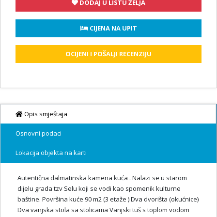
DODAJ U LISTU ŽELJA
 CIJENA NA UPIT
OCIJENI I POŠALJI RECENZIJU
Opis smještaja
Osnovni podaci
Lokacija objekta na karti
Autentična dalmatinska kamena kuća . Nalazi se u starom
dijelu grada tzv Selu koji se vodi kao spomenik kulturne
baštine. Površina kuće 90 m2 (3 etaže ) Dva dvorišta (okućnice)
Dva vanjska stola sa stolicama Vanjski tuš s toplom vodom