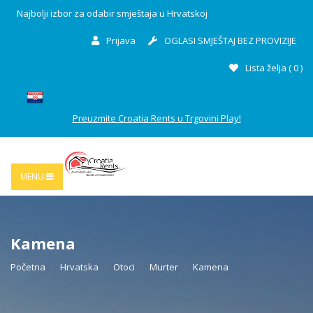
Najbolji izbor za odabir smještaja u Hrvatskoj
Prijava
OGLASI SMJEŠTAJ BEZ PROVIZIJE
Lista želja (
0
)
Preuzmite Croatia Rents u Trgovini Play!
MENU
Kamena
Početna
Hrvatska
Otoci
Murter
Kamena