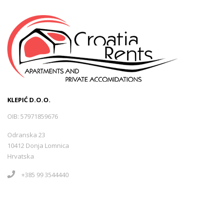
KLEPIĆ D.O.O.
OIB: 57971859676
Odranska 23
10412 Donja Lomnica
Hrvatska
+385 99 3544440
info@croatiarents.com