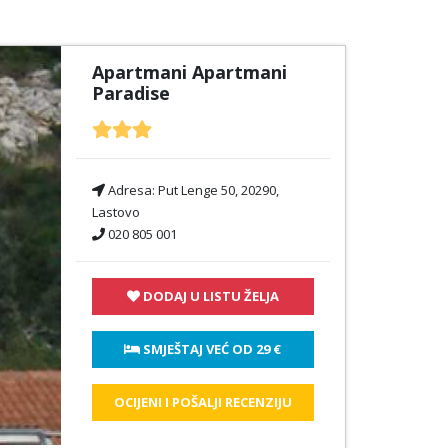
Apartmani Apartmani
Paradise
Adresa:
Put Lenge 50, 20290,
Lastovo
020 805 001
DODAJ U LISTU ŽELJA
 SMJEŠTAJ VEĆ OD 
29 €
OCIJENI I POŠALJI RECENZIJU