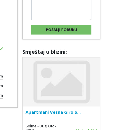
Smještaj u blizini:
km
km
km
Apartmani Vesna Giro S...
Soline - Dugi Otok
Otoci