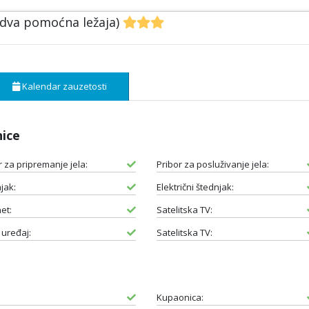
 dva pomoćna ležaja)
Kalendar zauzetosti
nice
r za pripremanje jela:
Pribor za posluživanje jela:
jak:
Električni štednjak:
et:
Satelitska TV:
 uređaj:
Satelitska TV:
Kupaonica: