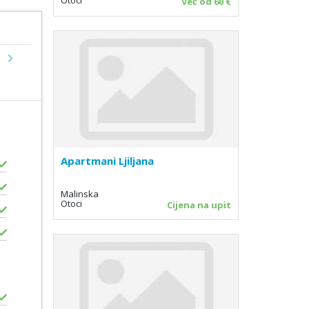
Već od 60 €
Next
Apartmani Ljiljana
Malinska
Otoci
Cijena na upit