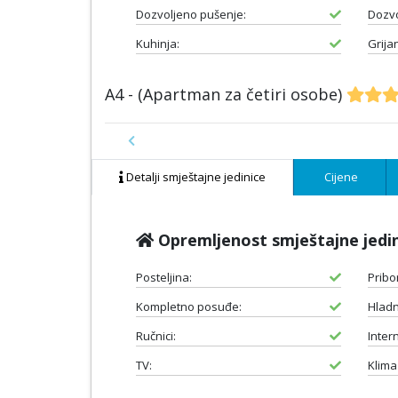
Dozvoljeno pušenje:
Dozvo
Kuhinja:
Grijan
A4 - (Apartman za četiri osobe)
Previous
Detalji smještajne jedinice
Cijene
Opremljenost smještajne jedi
Posteljina:
Pribo
Kompletno posuđe:
Hladn
Ručnici:
Intern
TV:
Klima