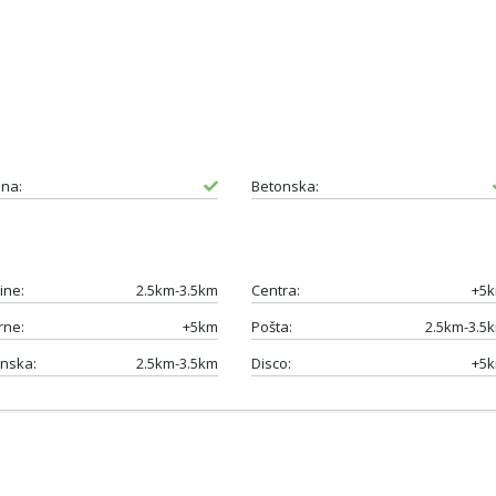
na:
Betonska:
ine:
2.5km-3.5km
Centra:
+5
rne:
+5km
Pošta:
2.5km-3.5
nska:
2.5km-3.5km
Disco:
+5