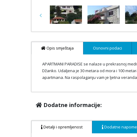
Previous
Opis smještaja
Osnovni podaci
APARTMANI PARADISE se nalaze u prekrasnoj meditera
Džanko. Udaljena je 30 metara od mora i 100 metar
apartmana. Na raspolaganju vam je ljetna veranda s
Dodatne informacije:
Detalji i opremljenost
Dodatne napom