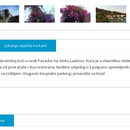
Lokacija objekta na karti
nskoj kući u uvali Pasadur na otoku Lastovu. Kuća je u vlasništvu obitel
a od prve plaže i dva restorana. Nudimo smještaj u 5 potpuno opremljenih
a roštiljem. Osiguran besplatni parking i privezište za brod
ene