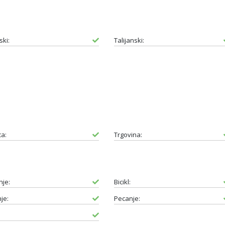
ski:
Talijanski:
ca:
Trgovina:
nje:
Bicikl:
je:
Pecanje: