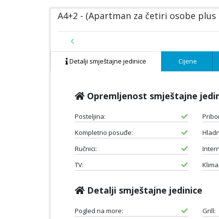
A4+2 - (Apartman za četiri osobe plus
Previous
Detalji smještajne jedinice
Cijene
Opremljenost smještajne jedi
Posteljina:
Pribo
Kompletno posuđe:
Hladn
Ručnici:
Intern
TV:
Klima
Detalji smještajne jedinice
Pogled na more:
Grill: