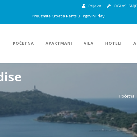
Prijava
OGLASI SMJE
Preuzmite Croatia Rents u Trgovini Play!
POČETNA
APARTMANI
VILA
HOTELI
A
dise
Početna