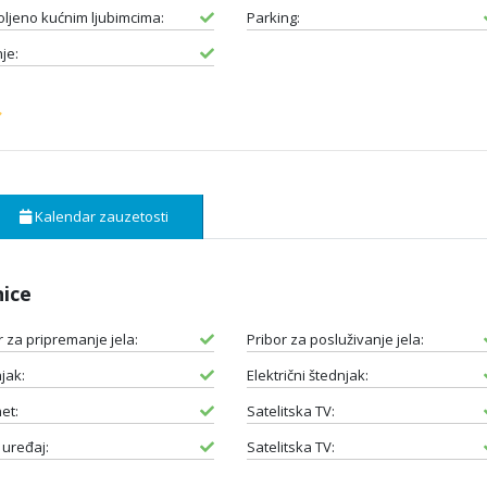
ljeno kućnim ljubimcima:
Parking:
je:
Kalendar zauzetosti
nice
r za pripremanje jela:
Pribor za posluživanje jela:
jak:
Električni štednjak:
et:
Satelitska TV:
 uređaj:
Satelitska TV: