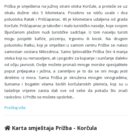
Prižba je smještena na južnoj strani otoka Korčule, a proteže se uz
obalu dužine oko 5 kilometara. Posebno se ističu uvale i dva
poluotoka Ratak i Prišćapanac. 40 je kilometara udaljena od grada
Korčule. Prišćapanac je također i malo turističko naselje, koje svojom
šljunčanom plažom nudi turističke sadržaje. U tom naselju turisti
mogu posjetiti kafiće, pizzeriju, trgovinu ili kiosk. Na drugom
poluotoku Ratku, koji je smješten u samom centru Prižbe se nalazi
samostan sestara Milosdnica. Samo ljetovalište Prižba čini 4 manja
otoka koji su nenaseljeni, ali i pogodni za kupanje i sunčanje daleko
od očiju javnosti. Ovdje možete pronaći mnoge morske specijalitete
poput priljepaka i ježina, a zanimljivo je to da se oni mogu jesti
direktno iz mora. Sama Prižba je okružena mnogim vinogradima,
šumama i bogatim vilama bivših korčulanskih plemića, koji su u
tadašnje vrijeme zaista dali sve od sebe da pokažu što znači
raskošno. U Prižbi se možete opskrbiti
...
Pročitaj više
Karta smještaja Prižba - Korčula