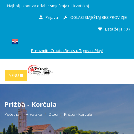
Najbolji izbor za odabir smještaja u Hrvatskoj
Prijava
OGLASI SMJEŠTAJ BEZ PROVIZIJE
Lista želja (
0
)
Preuzmite Croatia Rents u Trgovini Play!
MENU
Prižba - Korčula
Početna
Hrvatska
Otoci
Prižba - Korčula