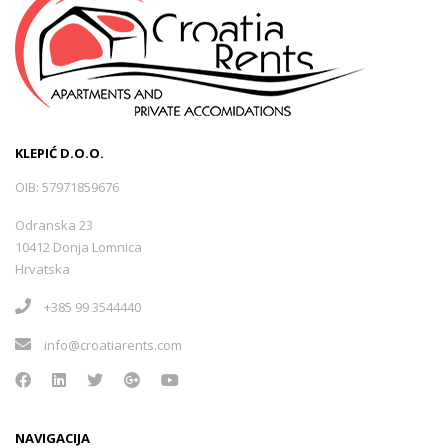
KLEPIĆ D.O.O.
OIB: 57971859676
Odranska 23
10412 Donja Lomnica
Hrvatska
+385 99 3544440
info@croatiarents.com
NAVIGACIJA